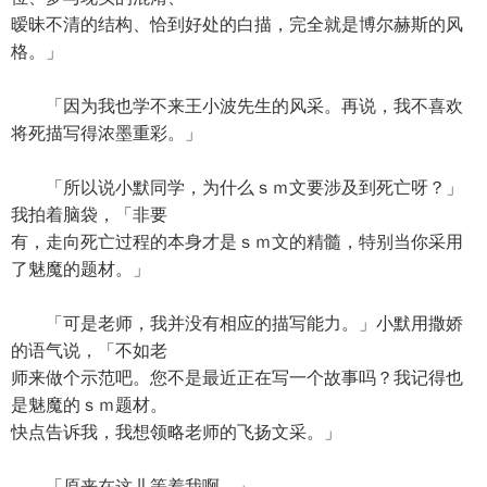
暧昧不清的结构、恰到好处的白描，完全就是博尔赫斯的风
格。」
「因为我也学不来王小波先生的风采。再说，我不喜欢
将死描写得浓墨重彩。」
「所以说小默同学，为什么ｓｍ文要涉及到死亡呀？」
我拍着脑袋，「非要
有，走向死亡过程的本身才是ｓｍ文的精髓，特别当你采用
了魅魔的题材。」
「可是老师，我并没有相应的描写能力。」小默用撒娇
的语气说，「不如老
师来做个示范吧。您不是最近正在写一个故事吗？我记得也
是魅魔的ｓｍ题材。
快点告诉我，我想领略老师的飞扬文采。」
「原来在这儿等着我啊。」