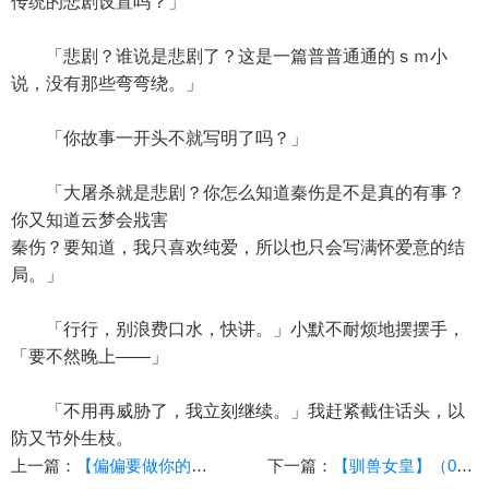
传统的悲剧设置吗？」
「悲剧？谁说是悲剧了？这是一篇普普通通的ｓｍ小
说，没有那些弯弯绕。」
「你故事一开头不就写明了吗？」
「大屠杀就是悲剧？你怎么知道秦伤是不是真的有事？
你又知道云梦会戕害
秦伤？要知道，我只喜欢纯爱，所以也只会写满怀爱意的结
局。」
「行行，别浪费口水，快讲。」小默不耐烦地摆摆手，
「要不然晚上——」
「不用再威胁了，我立刻继续。」我赶紧截住话头，以
防又节外生枝。
上一篇：
【偏偏要做你的M】（2.23）【作者：deltat】
下一篇：
【驯兽女皇】（09）【作者：op1235986】