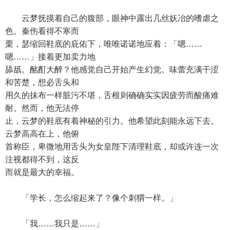
云梦抚摸着自己的腹部，眼神中露出几丝妖冶的嗜虐之
色。秦伤看得不寒而
栗，瑟缩回鞋底的庇佑下，唯唯诺诺地应着：「嗯……
嗯……」接着更加卖力地
舔舐。酩酊大醉？他感觉自己开始产生幻觉。味蕾充满干涩
和苦楚，想必舌头和
用久的抹布一样脏污不堪，舌根则确确实实因疲劳而酸痛难
耐。然而，他无法停
止，云梦的鞋底有着神秘的引力。他希望此刻能永远下去。
云梦高高在上，他俯
首称臣，卑微地用舌头为女皇陛下清理鞋底，却或许连一次
注视都得不到，这反
而就是最大的幸福。
「学长，怎么缩起来了？像个刺猬一样。」
「我……我只是……」