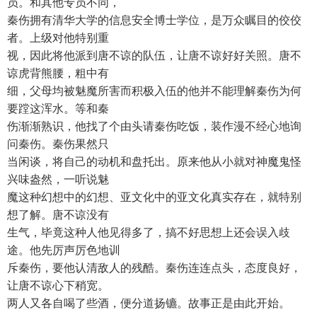
员。和其他专员不同，
秦伤拥有清华大学的信息安全博士学位，是万众瞩目的佼佼
者。上级对他特别重
视，因此将他派到唐不谅的队伍，让唐不谅好好关照。唐不
谅虎背熊腰，粗中有
细，父母均被魅魔所害而积极入伍的他并不能理解秦伤为何
要蹚这浑水。等和秦
伤渐渐熟识，他找了个由头请秦伤吃饭，装作漫不经心地询
问秦伤。秦伤果然只
当闲谈，将自己的动机和盘托出。原来他从小就对神魔鬼怪
兴味盎然，一听说魅
魔这种幻想中的幻想、亚文化中的亚文化真实存在，就特别
想了解。唐不谅没有
生气，毕竟这种人他见得多了，搞不好思想上还会误入歧
途。他先厉声厉色地训
斥秦伤，要他认清敌人的残酷。秦伤连连点头，态度良好，
让唐不谅心下稍宽。
两人又各自喝了些酒，便分道扬镳。故事正是由此开始。