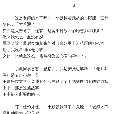
３
「这是老师的水平吗？」小默抖着翘起的二郎腿，面带
愠色，「太普通了，
实在是太普通了。还有，魅魔那种致命的诱惑力在哪儿？
嗯？我怎么一点没有感
觉到？除了最后突如其来的对《乌尔里卡》结尾的拙劣挪
用，我没看到丝毫可取
之处。您就拿这么一篇敷衍您最心爱的学生？」
「小默同学息怒，息怒。」我边安抚边解释，「老师我
写的是ｓｍ小说，又
不是严肃文学，普通有什么关系？至于把魅魔独有的魅力写
出来，那是这篇故事
下半部分所要做的事。」
「哼，信你才怪。」小默朝我做了个鬼脸，「老师才不
是那种因为想记录感