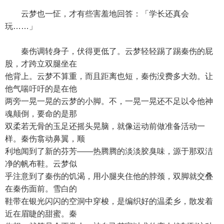
云梦也一怔，才有些害羞地回答：「学长还真会
玩……」
秦伤调转身子，伏得更低了。云梦轻轻踢了踢秦伤的屁
股，才跨立双腿坐在
他背上。云梦不算重，而且距离也短，秦伤没费多大劲。让
他气喘吁吁的是在他
两旁一晃一晃的云梦的小脚。不，一晃一晃还不足以令他神
魂颠倒，要命的是那
双柔若无骨的玉足还摇头晃脑，就像运动前做准备活动一
样。秦伤翕动鼻翼，顺
利地闻到了新的芬芳——热腾腾的淡淡胶臭味，源于那双洁
净的帆布鞋。云梦似
乎注意到了秦伤的饥渴，用小腿夹住他的脖颈，双脚就交叠
在秦伤面前。雪白的
鞋带在银光闪闪的空洞中穿梭，是编织好的温柔乡，散发着
近在眉睫的甜蜜。秦