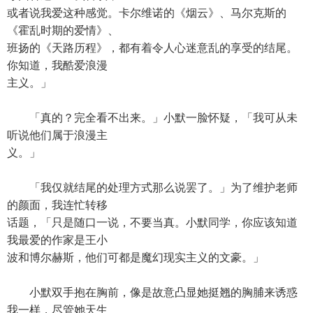
或者说我爱这种感觉。卡尔维诺的《烟云》、马尔克斯的
《霍乱时期的爱情》、
班扬的《天路历程》，都有着令人心迷意乱的享受的结尾。
你知道，我酷爱浪漫
主义。」
「真的？完全看不出来。」小默一脸怀疑，「我可从未
听说他们属于浪漫主
义。」
「我仅就结尾的处理方式那么说罢了。」为了维护老师
的颜面，我连忙转移
话题，「只是随口一说，不要当真。小默同学，你应该知道
我最爱的作家是王小
波和博尔赫斯，他们可都是魔幻现实主义的文豪。」
小默双手抱在胸前，像是故意凸显她挺翘的胸脯来诱惑
我一样，尽管她天生