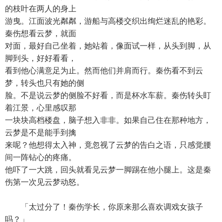
的枝叶在两人的身上
游曳。江面波光粼粼，游船与高楼交织出绚烂迷乱的艳彩。
秦伤想看云梦，就面
对面，最好自己坐着，她站着，像面试一样，从头到脚，从
脚到头，好好看看，
看到他心满意足为止。然而他们并肩而行。秦伤看不到云
梦，转头也只有她的侧
脸。不是说云梦的侧脸不好看，而是杯水车薪。秦伤转头盯
着江景，心里感叹那
一块块高档楼盘，脑子想入非非。如果自己住在那种地方，
云梦是不是能手到擒
来呢？他想得太入神，竟忽视了云梦的告白之语，只感觉腰
间一阵钻心的疼痛。
他吓了一大跳，回头就看见云梦一脚踢在他小腿上。这是秦
伤第一次见云梦动怒。
「太过分了！秦伤学长，你原来那么喜欢调戏女孩子
吗？」