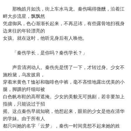
那晚皓月如洗，街上车水马龙。秦伤喝得微醺，沿着江
畔大步流星，飘飘然
凭虚御风，色心渐渐长起来，不再忌讳，有些露骨地扫视身
边来往的年轻漂亮的
女孩。就在这时，他听见身后有人唤他。
「秦伤学长，是你吗？秦伤学长？」
声音清冽动人。秦伤先是愣了一下，才转过身。少女不
施粉黛，乌发披肩，
穿着米黄色Ｔ恤衫和咖啡色中裤，毫不吝惜地露出优美的小
腿，脚踝的纤细却被
白色帆布鞋的高帮遮掩。少女的美貌无可挑剔，若非要加上
指摘，只能说过于招
摇。这点秦伤早就知晓，他想起来，眼前的少女是他在清华
的学妹。由于所有人
都只叫她的名字「云梦」，秦伤一时间竟想不起来她的姓