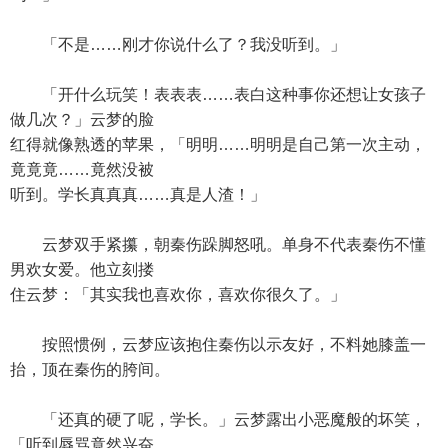
「不是……刚才你说什么了？我没听到。」
「开什么玩笑！表表表……表白这种事你还想让女孩子
做几次？」云梦的脸
红得就像熟透的苹果，「明明……明明是自己第一次主动，
竟竟竟……竟然没被
听到。学长真真真……真是人渣！」
云梦双手紧攥，朝秦伤跺脚怒吼。单身不代表秦伤不懂
男欢女爱。他立刻搂
住云梦：「其实我也喜欢你，喜欢你很久了。」
按照惯例，云梦应该抱住秦伤以示友好，不料她膝盖一
抬，顶在秦伤的胯间。
「还真的硬了呢，学长。」云梦露出小恶魔般的坏笑，
「听到辱骂竟然兴奋