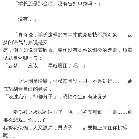
「学长还是那么宅。没有告别单身吗？」
「没有……」
「真奇怪，学长这样的青年才俊竟然找不到对象。」云
梦的语气与其说是安
慰，倒不如说透着欣喜。秦伤没有觉察这细微的差别，顺着
话题自然聊下去：
「云梦……应该……早就脱团了吧。」
「这话倒是没错，可状态是过去时，不是进行时。」她
屈指刮着自己的鼻尖，
「谈过几个，却都分手了，恐怕今生都有缘无分。」
秦伤被这极端的话吓了一跳，赶紧安慰道：「别……别
那么悲观。你……前
程繁花似锦，人又漂亮，男孩子……都要拥上来任你挑拣
呢。」