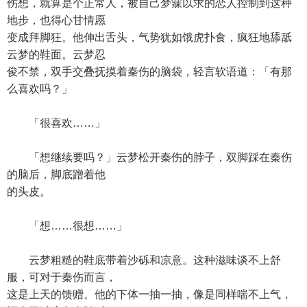
伤想，就算是个正常人，被自己梦寐以求的恋人控制到这种
地步，也得心甘情愿
变成拜脚狂。他伸出舌头，气势犹如饿虎扑食，疯狂地舔舐
云梦的鞋面。云梦忍
俊不禁，双手交叠抚摸着秦伤的脑袋，轻言软语道：「有那
么喜欢吗？」
「很喜欢……」
「想继续要吗？」云梦松开秦伤的脖子，双脚踩在秦伤
的脑后，脚底蹭着他
的头皮。
「想……很想……」
云梦粗糙的鞋底带着沙砾和凉意。这种滋味谈不上舒
服，可对于秦伤而言，
这是上天的馈赠。他的下体一抽一抽，像是同样喘不上气，