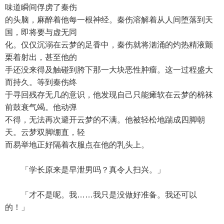
味道瞬间俘虏了秦伤
的头脑，麻醉着他每一根神经。秦伤溶解着从人间堕落到天
国，即将要与虚无同
化。仅仅沉溺在云梦的足香中，秦伤就将汹涌的灼热精液颤
栗着射出，甚至他的
手还没来得及触碰到胯下那一大块恶性肿瘤。这一过程盛大
而持久。等到秦伤终
于寻回残存无几的意识，他发现自己只能瘫软在云梦的棉袜
前鼓衰气竭。他动弹
不得，无法再次避开云梦的不满。他被轻松地踹成四脚朝
天。云梦双脚绷直，轻
而易举地正好隔着衣服点在他的乳头上。
「学长原来是早泄男吗？真令人扫兴。」
「才不是呢。我……我只是没做好准备。我还可以
的！」