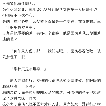
不知道他家住哪儿，
为什么能如此坦率地说出这种话呢？秦伤第一反应是拒绝，
但他横不下这个心。
是的，在他心中，云梦并不仅仅是一个学妹。在秦伤将近三
十年的单身岁月中，
云梦是他重要的梦。有多少个夜晚，他是因为梦见云梦而梦
遗的呢？
「你如果方便，那……我们走吧。」秦伤吞吞吐吐，被
云梦瞪了一眼。
「学长真是不坦率。」
两人并肩而行。秦伤的心跳得犹如安塞腰鼓。他呼吸的
频率很高——不是酒
精的过错，而是想多嗅闻云梦的味道。可惜他的鼻子已经适
应了这种气味，再怎
么努力，秦伤也找不回方才的入迷。月光如水，透过行道树