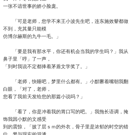
一张不谙世事的娇小脸庞。
「可是老师，您学不来王小波先生吧，连东施效颦都做
不到，充其量只能模
仿博尔赫斯的九牛一毛。」
「要是我有那水平，你还有机会当我的学生吗？」我从
鼻子里「哼」了一声，
「到时我说不定都捧着茅盾文学奖了。」
「老师，快睡吧，梦里什么都有。」小默噘着嘴朝我翻
白眼，「对了，老师，
您看了我前天发给您的那篇小说吗？」
「看了，你是冲着我的胃口写的吧。」我拖长语调，掩
饰我因小默的文感受
到的震惊，「披了层ｓｍ的外衣，骨子里是浓郁的时空的错
位、梦与现实的混淆、