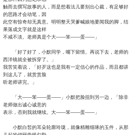
触而去撰写故事的人，而是想着法儿要别出心裁，有足够好
的思路才会动笔，因
此空有惊奇却无真意。明明整天哭爹喊娘地要闻我的脚，结
果落成文字就是这样
不咸不淡。老师真是个大——笨——蛋——」
「好了好了，小默同学，嘴下留情。再说下去，老师的
西洋镜就全被拆穿了。」
我苦笑着说，「好歹这也是我有一定信心的作品，而且都讲
到这儿了，就赏赏脸
听老师讲完。」
「大——笨——蛋——」小默把脸扭到另一边，「除非
老师做出诚心诚意的
表示，否则我就继续。大——笨——蛋——」
小默白皙的耳朵轮廓玲珑，就像精雕细琢的玉件，从那
儿起的俏丽曲线勾勒