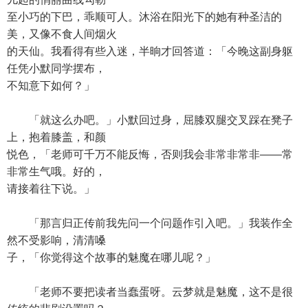
至小巧的下巴，乖顺可人。沐浴在阳光下的她有种圣洁的
美，又像不食人间烟火
的天仙。我看得有些入迷，半晌才回答道：「今晚这副身躯
任凭小默同学摆布，
不知意下如何？」
「就这么办吧。」小默回过身，屈膝双腿交叉踩在凳子
上，抱着膝盖，和颜
悦色，「老师可千万不能反悔，否则我会非常非常非——常
非常生气哦。好的，
请接着往下说。」
「那言归正传前我先问一个问题作引入吧。」我装作全
然不受影响，清清嗓
子，「你觉得这个故事的魅魔在哪儿呢？」
「老师不要把读者当蠢蛋呀。云梦就是魅魔，这不是很