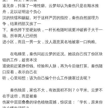
逼无奈，抖落了一堆性癖。云梦却认为秦伤只是在顺水推
舟，足以证明这个负心
汉的怯懦和龌龊。对于这样严厉的指控，秦伤自然据理力
争，结果裆部又挨了一
下。秦伤胯下坚硬如铁，一杆长枪随时就要冲破裤子大干一
场。所幸两人已经拐
进小区，而且一男一女，没人愿意莫名地被塞一口狗粮。
在电梯里，秦伤问起云梦的近况。她说自己找了份区块
链的工作，趁资本没
退烧前赶紧挣些钱、经验和人脉，再为今后做打算。秦伤随
口应着，表示自己在
听，心里却想：该为自己编个什么工作搪塞过去呢？
秦伤独居，家也不大，有效面积不到７０平米。云梦不
在乎这些，而是被秦
伤家中层层叠叠的绿色植物震撼，惊叹道：「学长，原来你