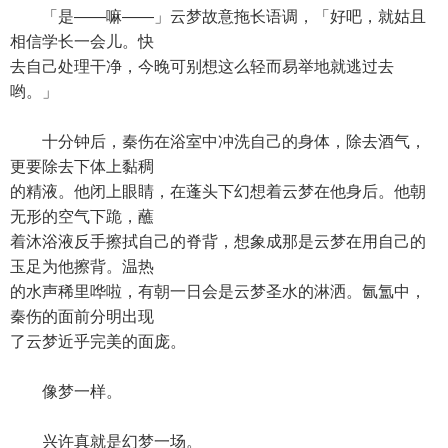
「是——嘛——」云梦故意拖长语调，「好吧，就姑且
相信学长一会儿。快
去自己处理干净，今晚可别想这么轻而易举地就逃过去
哟。」
十分钟后，秦伤在浴室中冲洗自己的身体，除去酒气，
更要除去下体上黏稠
的精液。他闭上眼睛，在蓬头下幻想着云梦在他身后。他朝
无形的空气下跪，蘸
着沐浴液反手擦拭自己的脊背，想象成那是云梦在用自己的
玉足为他擦背。温热
的水声稀里哗啦，有朝一日会是云梦圣水的淋洒。氤氲中，
秦伤的面前分明出现
了云梦近乎完美的面庞。
像梦一样。
兴许真就是幻梦一场。