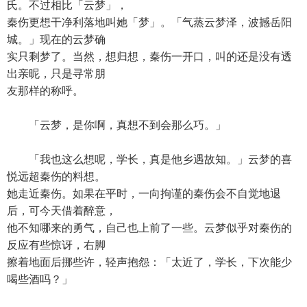
氏。不过相比「云梦」，
秦伤更想干净利落地叫她「梦」。「气蒸云梦泽，波撼岳阳
城。」现在的云梦确
实只剩梦了。当然，想归想，秦伤一开口，叫的还是没有透
出亲昵，只是寻常朋
友那样的称呼。
「云梦，是你啊，真想不到会那么巧。」
「我也这么想呢，学长，真是他乡遇故知。」云梦的喜
悦远超秦伤的料想。
她走近秦伤。如果在平时，一向拘谨的秦伤会不自觉地退
后，可今天借着醉意，
他不知哪来的勇气，自己也上前了一些。云梦似乎对秦伤的
反应有些惊讶，右脚
擦着地面后挪些许，轻声抱怨：「太近了，学长，下次能少
喝些酒吗？」