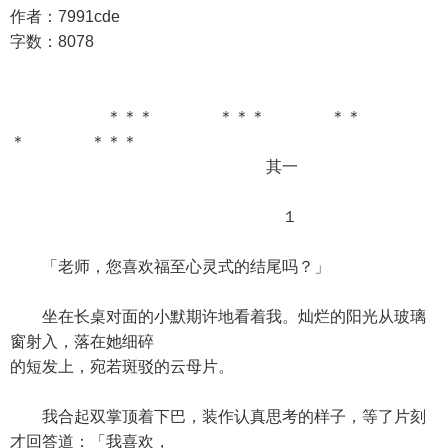
作者：7991cde
字数：8078
＊＊＊ ＊＊＊ ＊＊
＊ ＊＊＊
其一
１
「老师，您喜欢福至心灵式的结尾吗？」
坐在长桌对面的小默期许地看着我。灿烂的阳光从玻璃
窗射入，落在她细碎
的短发上，宛若斑驳的云母片。
我合起双掌顶着下巴，装作认真思考的样子，等了片刻
才回答道：「我喜欢，