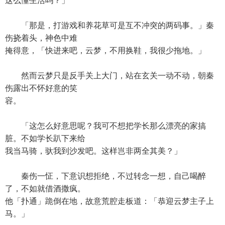
这么懂生活吗？」
「那是，打游戏和养花草可是互不冲突的两码事。」秦
伤挠着头，神色中难
掩得意，「快进来吧，云梦，不用换鞋，我很少拖地。」
然而云梦只是反手关上大门，站在玄关一动不动，朝秦
伤露出不怀好意的笑
容。
「这怎么好意思呢？我可不想把学长那么漂亮的家搞
脏。不如学长趴下来给
我当马骑，驮我到沙发吧。这样岂非两全其美？」
秦伤一怔，下意识想拒绝，不过转念一想，自己喝醉
了，不如就借酒撒疯。
他「扑通」跪倒在地，故意荒腔走板道：「恭迎云梦主子上
马。」