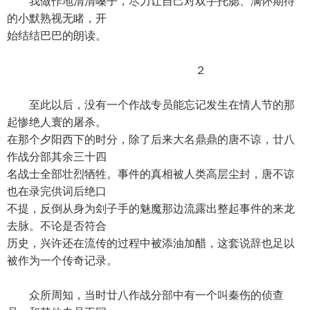
我做作地清清嗓子，尽力让自己对双手托腮、满怀期待
的小默熟视无睹，开
始结结巴巴的朗读。
２
至此以后，没有一个作战专员能忘记发生在情人节的那
起惨绝人寰的屠杀。
在那个夕阳西下的时分，除了后来大名鼎鼎的唐不谅，廿八
作战分部其余三十四
名战士全部壮烈牺牲。事件的真相被人类高层尘封，唐不谅
也在录完供词后绝口
不提，反倒从身为刽子手的魅魔那边流露出整起事件的来龙
去脉。不论是否符合
历史，兴许还在流传的过程中被添油加醋，这套说辞也足以
被作为一个传奇记录。
众所周知，当时廿八作战分部中有一个叫秦伤的侦查