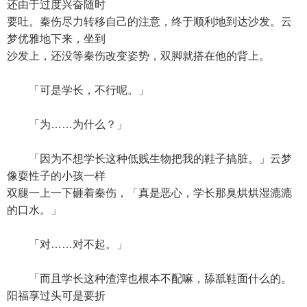
还由于过度兴奋随时
要吐。秦伤尽力转移自己的注意，终于顺利地到达沙发。云
梦优雅地下来，坐到
沙发上，还没等秦伤改变姿势，双脚就搭在他的背上。
「可是学长，不行呢。」
「为……为什么？」
「因为不想学长这种低贱生物把我的鞋子搞脏。」云梦
像耍性子的小孩一样
双腿一上一下砸着秦伤，「真是恶心，学长那臭烘烘湿漉漉
的口水。」
「对……对不起。」
「而且学长这种渣滓也根本不配嘛，舔舐鞋面什么的。
阳福享过头可是要折