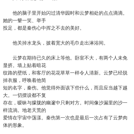
他的脑子里开始闪过清华园时和云梦相处的点点滴滴。
她的一颦一笑、举手
投足，都是秦伤心中挥之不去的美好。
他关掉水龙头，披着宽大的毛巾走出淋浴间。
云梦在期待已久的床上等他。卧室不大，有两个人未免
显挤。墙上贴着暗花
纹路的壁纸，和客厅的花花草草一样令人清新。云梦已经脱
掉衣服，呼唤着他简
短的名字，秦伤。他觉得外面该下些什么，而且应当越下越
大。一切摆设都不复
存在，暧昧与朦胧的幽邃中只剩对方。时间像沙漏里的沙一
样流淌。地老天荒的
爱情在宇宙中荡漾。秦伤第一次也是最后一次占有了云梦肉
体的形象。