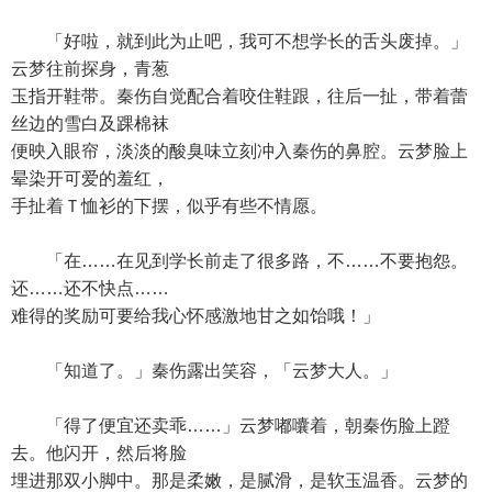
「好啦，就到此为止吧，我可不想学长的舌头废掉。」
云梦往前探身，青葱
玉指开鞋带。秦伤自觉配合着咬住鞋跟，往后一扯，带着蕾
丝边的雪白及踝棉袜
便映入眼帘，淡淡的酸臭味立刻冲入秦伤的鼻腔。云梦脸上
晕染开可爱的羞红，
手扯着Ｔ恤衫的下摆，似乎有些不情愿。
「在……在见到学长前走了很多路，不……不要抱怨。
还……还不快点……
难得的奖励可要给我心怀感激地甘之如饴哦！」
「知道了。」秦伤露出笑容，「云梦大人。」
「得了便宜还卖乖……」云梦嘟囔着，朝秦伤脸上蹬
去。他闪开，然后将脸
埋进那双小脚中。那是柔嫩，是腻滑，是软玉温香。云梦的