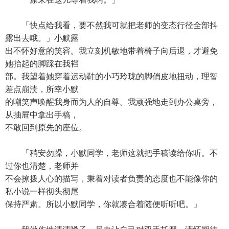
「快点给我看，要不然我可就把老师的变态行径全部抖
露出去哦。」小默露
出不怀好意的笑容。我立刻机敏地带着椅子向后退，才避免
她抬起的脚踩在我裆
部。我望着她穿着运动鞋的小巧玲珑的脚俏皮地扭动，理智
差点崩溃，所幸小默
的嘲笑声唤醒我身而为人的自尊。我顽强地走到办公桌旁，
从抽屉中拿出手稿，
不敢回到原先的座位。
「稍安勿躁，小默同学，老师这就把手稿读给你听。不
过你也清楚，老师并
不会撩拨人心的描写，秉着对读者负责的态度也不能像你的
私小说一样彻头彻尾
保持严肃。所以小默同学，你就凑合着随便听听吧。」