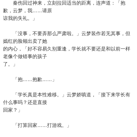
秦伤回过神来，立刻拉回适当的距离，连声道：「抱
歉，云梦，我……请原
谅我的失礼。」
「没事，不要弄那么严肃啦。」云梦装作若无其事，但
嫣红的脸颊出卖了她
的内心，「好不容易久别重逢，学长就不要还是和以前一样
老像个做错事的孩子
了。」
「抱……抱歉……」
「学长真是本性难移。」云梦娇嗔道，「接下来学长有
什么事吗？还是直接
回家？」
「打算回家……打游戏。」