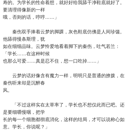
寿的。为学长的性命着想，就好好给我舔干净鞋底就好了。
要清理得像新的一样
哦，否则的话，哼哼……」
秦伤双手捧着云梦的脚踝，灰色鞋底仿佛是人间珍馐。
他舔得慢条斯理，犹
如在细细品味。云梦怜爱地看着脚下的秦伤，吐气若兰：
「学长……在这种时候
也那么可爱……真是忍不住，想一口吃掉……」
云梦的话好像含有魔力一样，明明只是普通的撩拨，在
秦伤听来却是沉醉春
风。
「不过这样实在太草率了，学长也不想仅此而已吧。还
是要细嚼慢咽，把学
长的每一个细胞都彻底消化，这样的结局，才可以说称心如
意。学长，你说呢？」