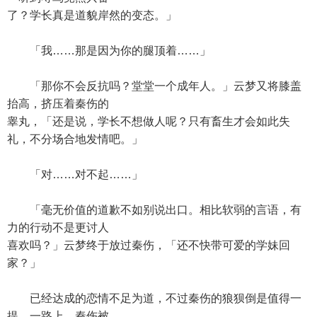
了？学长真是道貌岸然的变态。」
「我……那是因为你的腿顶着……」
「那你不会反抗吗？堂堂一个成年人。」云梦又将膝盖
抬高，挤压着秦伤的
睾丸，「还是说，学长不想做人呢？只有畜生才会如此失
礼，不分场合地发情吧。」
「对……对不起……」
「毫无价值的道歉不如别说出口。相比软弱的言语，有
力的行动不是更讨人
喜欢吗？」云梦终于放过秦伤，「还不快带可爱的学妹回
家？」
已经达成的恋情不足为道，不过秦伤的狼狈倒是值得一
提。一路上，秦伤被