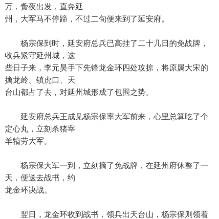
万，夤夜出发，直奔延
州，大军马不停蹄，不过二旬便来到了延安府。
杨宗保到时，延安府总兵已高挂了二十几日的免战牌，
收兵紧守延州城，这
些日子来，李元昊手下先锋龙金环四处攻掠，将原属大宋的
擒龙岭、镇虎口、天
台山都占了去，对延州城形成了包围之势。
延安府总兵王成见杨宗保率大军前来，心里总算吃了个
定心丸，立刻杀猪宰
羊犒劳大军。
杨宗保大军一到，立刻摘了免战牌，在延州府休整了一
天，便送去战书，约
龙金环决战。
翌日，龙金环收到战书，领兵出天台山，杨宗保则领着