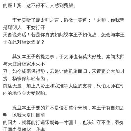
的座上宾，这不得不让人感到费解。
李元昊听了庞太师之言，微微一笑道：「太师，你我皆
是聪明人，不妨打开
天窗说亮话！若是你真的如此视本王子如仇敌，怎会与本王
子在此对坐饮酒呢？
其实本王子所提之事，于太师也有莫大好处。素闻太师
与天波府杨家水火不
容，如今杨宗保得势，若是让他凯旋而归，宋帝定会大加封
赏，杨宗保年轻有为，
前途无量，加上八贤王和寇准等大臣的支持，只怕太师在朝
内的地位会大受影响。
况且本王子要的并不是侵吞整个宋朝，本王子有自知之
明，以我大夏国目前
的国力，就算能打遍宋朝每一寸疆土，也决计守不住，强如
辽国尚是如此，我李