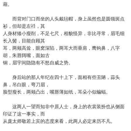
藉。
而背对门口而坐的人头戴毡帽，身上虽然也是圆领斑点
衫，但却是左祍，其
人身材矮小瘦削，不足七尺，相貌怪异，非比寻常，眉毛细
长入鬓，目能自顾其
耳，两颊高耸，眼窝深陷，两耳大而垂肩，鹰钩鼻，八字
胡，朱唇阔嘴，面如古
铜，眉宇间隐隐有不怒自威之势。
身后站的那人年纪在四十上下，面相有些丑陋，蒜头
鼻，吊白眼，弯刀眉，
脸型瘦长，两颊凸出，嘴唇薄如纸，耳朵小似蝙蝠。
这两人一望而知非中原人士，身上的衣裳装扮也从侧面
印证了这一事实，而
从庞太师敬若上宾的态度来看，此两人必定来历不凡。