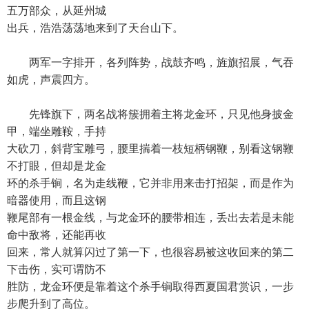
五万部众，从延州城
出兵，浩浩荡荡地来到了天台山下。
两军一字排开，各列阵势，战鼓齐鸣，旌旗招展，气吞
如虎，声震四方。
先锋旗下，两名战将簇拥着主将龙金环，只见他身披金
甲，端坐雕鞍，手持
大砍刀，斜背宝雕弓，腰里揣着一枝短柄钢鞭，别看这钢鞭
不打眼，但却是龙金
环的杀手锏，名为走线鞭，它并非用来击打招架，而是作为
暗器使用，而且这钢
鞭尾部有一根金线，与龙金环的腰带相连，丢出去若是未能
命中敌将，还能再收
回来，常人就算闪过了第一下，也很容易被这收回来的第二
下击伤，实可谓防不
胜防，龙金环便是靠着这个杀手锏取得西夏国君赏识，一步
步爬升到了高位。