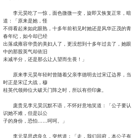
李元昊吃了一惊，面色微微一变，旋即又恢复正常，暗
道：「原来是她，怪
不得看起来如此眼熟，十多年前初见时她还是风华正茂的青
春年纪，如今却已经
出落成雍容华贵的美妇人了，更没想到十多年过去了，她眼
中的那股英气却依旧
未减半分，还是那么让人望而生畏！」
原来李元昊年轻时曾随着父亲李德明去过宋辽边界，当
时正是宋辽大战，穆
桂英代领帅位大破天门阵之时，所以有些印象。
庞贵见李元昊沉默不语，不怀好意地笑道：「公子要认
识她不难，但是以公
子的身份，恐怕……呵呵。」
李元昊思虑良久，突然道：「走，我们回府，本公子有