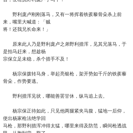
野利庞卢刚刚落马，又有一将挥着铁蒺藜骨朵杀上前
来，嘴里大喊道：「贼
将！还我兄长命来！」
原来此人乃是野利庞卢之弟野利措浑，见其兄落马，于
是拍马赶来，想趁杨
宗保立足未稳，杀个措手不及！
杨宗保拨转马身，举起亮银枪，架开势如千斤的铁蒺藜
骨朵，作势要逃。
野利措浑见状，哪能善罢甘休，纵马追上去。
杨宗保正待如此，只见他两腿紧夹马腹，猛地一后仰，
使出杨家枪法绝学回
马枪，那野利措浑冲得太猛，哪里来得及防范，瞬间枪透战