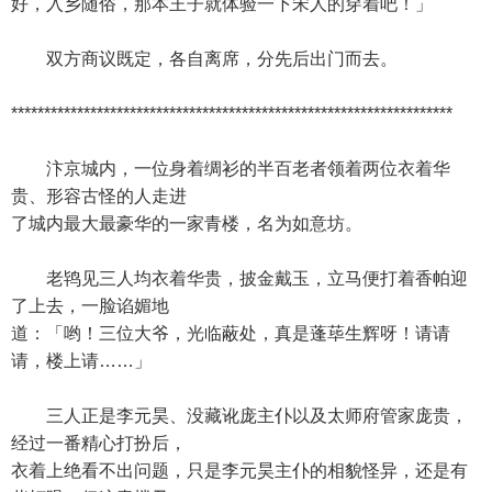
好，入乡随俗，那本王子就体验一下宋人的穿着吧！」
双方商议既定，各自离席，分先后出门而去。
*******************************************************************
汴京城内，一位身着绸衫的半百老者领着两位衣着华
贵、形容古怪的人走进
了城内最大最豪华的一家青楼，名为如意坊。
老鸨见三人均衣着华贵，披金戴玉，立马便打着香帕迎
了上去，一脸谄媚地
道：「哟！三位大爷，光临蔽处，真是蓬荜生辉呀！请请
请，楼上请……」
三人正是李元昊、没藏讹庞主仆以及太师府管家庞贵，
经过一番精心打扮后，
衣着上绝看不出问题，只是李元昊主仆的相貌怪异，还是有