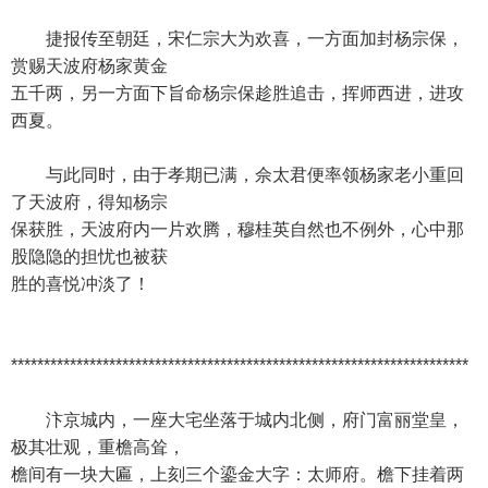
捷报传至朝廷，宋仁宗大为欢喜，一方面加封杨宗保，
赏赐天波府杨家黄金
五千两，另一方面下旨命杨宗保趁胜追击，挥师西进，进攻
西夏。
与此同时，由于孝期已满，佘太君便率领杨家老小重回
了天波府，得知杨宗
保获胜，天波府内一片欢腾，穆桂英自然也不例外，心中那
股隐隐的担忧也被获
胜的喜悦冲淡了！
**********************************************************************
汴京城内，一座大宅坐落于城内北侧，府门富丽堂皇，
极其壮观，重檐高耸，
檐间有一块大匾，上刻三个鎏金大字：太师府。檐下挂着两