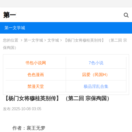
第一文学城
您的位置
第一文学城
文学城
【杨门女将穆桂英别传】 （第二回 宗
保殉国）
书包小说网
7色小说
色色漫画
囚爱（民国H）
禁漫天堂
极品淫乱合集
【杨门女将穆桂英别传】 （第二回 宗保殉国）
发布:2025-10-08 03:05
作者：襄王无梦