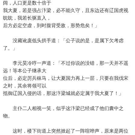
阔，人口更是数十倍于
我大夏，若是强占汴梁，必不能久守，且东边还有辽国虎视
眈眈，我若长驱直入，
后方必定空虚，到时腹背受敌，形势危矣！」
没藏讹庞低头拱手道：「公子说的是，是属下欠考虑
了。」
李元昊冷哼一声道：「不过你说的没错，那一天并不遥
远！等本公子继承大
位后，必定厉兵秣马，让大夏国力再上一层，只要在我伐宋
之时，其余将领可以
抵御辽国入侵的话，那这汴梁城就必定属于我大夏了！」
主仆二人相视一笑，似乎这汴梁已经成了他们囊中之
物。
这时，楼下街道上突然掀起了一阵喧哗声，原来是两位