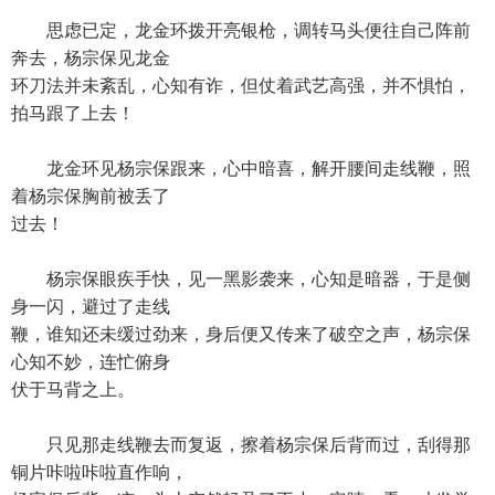
思虑已定，龙金环拨开亮银枪，调转马头便往自己阵前
奔去，杨宗保见龙金
环刀法并未紊乱，心知有诈，但仗着武艺高强，并不惧怕，
拍马跟了上去！
龙金环见杨宗保跟来，心中暗喜，解开腰间走线鞭，照
着杨宗保胸前被丢了
过去！
杨宗保眼疾手快，见一黑影袭来，心知是暗器，于是侧
身一闪，避过了走线
鞭，谁知还未缓过劲来，身后便又传来了破空之声，杨宗保
心知不妙，连忙俯身
伏于马背之上。
只见那走线鞭去而复返，擦着杨宗保后背而过，刮得那
铜片咔啦咔啦直作响，