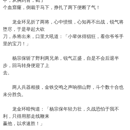
甲，从胸到背，戳了
个血窟窿，倒栽于马下，挣扎了两下便断了气！
龙金环见折了两将，心中愤恨，心知再不出战，锐气将
堕尽，于是举起大砍
刀，杀将出来，口里大吼道：「小辈休得猖狂，看你爷爷手
里的宝刀！」
杨宗保斩了野利两兄弟，锐气正盛，自是不会后退半
步，回马转身便迎了上
去。
两人兵器相接，金铁交鸣之声响彻山野，斗个数十合也
未分胜负。
龙金环暗恂道：「杨宗保年轻力壮，久战恐怕于我不
利，只得用那走线鞭来
赢他，以求速胜！」