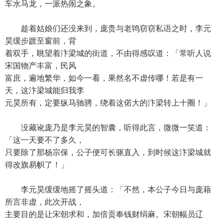
车水马龙，一派热闹之象。
趁着姑娘们还没来到，庞贵与老鸨窃窃私语之时，李元
昊缓步踱至窗前，背
着双手，眺望着汴梁城的街道，不由得感叹道：「常听人说
宋国物产丰富，民风
富庶，遍地繁华，如今一看，果然名不虚传哪！若是有一
天，这汴梁城能归我李
元昊所有，定要纵马驰骋，绕着这偌大的汴梁转上十圈！」
没藏讹庞乃是李元昊的智囊，听得此言，微微一笑道：
「这一天要不了多久，
只要除了那杨宗保，公子便可长驱直入，到时候这汴梁城就
得改旗易帜了！」
李元昊缓缓地摇了摇头道：「不然，本公子今日与庞藉
所言非虚，此次开战，
主要目的是让宋朝求和，加倍贡奉钱财绢麻。宋朝幅员辽