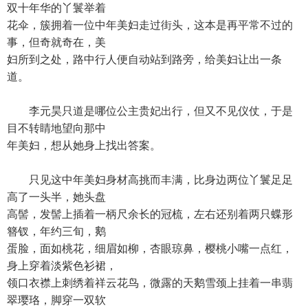
双十年华的丫鬟举着
花伞，簇拥着一位中年美妇走过街头，这本是再平常不过的
事，但奇就奇在，美
妇所到之处，路中行人便自动站到路旁，给美妇让出一条
道。
李元昊只道是哪位公主贵妃出行，但又不见仪仗，于是
目不转睛地望向那中
年美妇，想从她身上找出答案。
只见这中年美妇身材高挑而丰满，比身边两位丫鬟足足
高了一头半，她头盘
高髻，发髻上插着一柄尺余长的冠梳，左右还别着两只蝶形
簪钗，年约三旬，鹅
蛋脸，面如桃花，细眉如柳，杏眼琼鼻，樱桃小嘴一点红，
身上穿着淡紫色衫裙，
领口衣襟上刺绣着祥云花鸟，微露的天鹅雪颈上挂着一串翡
翠璎珞，脚穿一双软