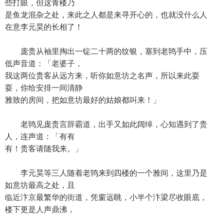
些打眼，但这青楼乃
是鱼龙混杂之处，来此之人都是来寻开心的，也就没什么人
在意李元昊的长相了！
庞贵从袖里掏出一锭二十两的纹银，塞到老鸨手中，压
低声音道：「老婆子，
我这两位贵客从远方来，听你如意坊之名声，所以来此耍
耍，你给安排一间清静
雅致的房间，把如意坊最好的姑娘都叫来！」
老鸨见庞贵言辞霸道，出手又如此阔绰，心知遇到了贵
人，连声道：「有有
有！贵客请随我来。」
李元昊等三人随着老鸨来到四楼的一个雅间，这里乃是
如意坊最高之处，且
临近汴京最繁华的街道，凭窗远眺，小半个汴梁尽收眼底，
楼下更是人声鼎沸，