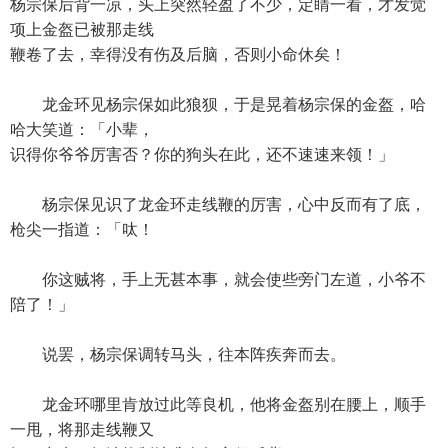
杨宗保后背一凉，头上突然轻盈了不少，定睛一看，才发觉
项上金盔已被那走线
鞭卷了去，幸得没有伤及后脑，否则小命休矣！
龙金环见杨宗保如此狼狈，于是晃着杨宗保的金盔，哈
哈大笑道：「小辈，
识得你爷爷厉害否？你的狗头在此，还不速速来领！」
杨宗保见识了龙金环走线鞭的厉害，心中反而有了底，
枪尖一指道：「呔！
你这贼将，手上无甚本事，就会使些旁门左道，小爷不
陪了！」
说罢，杨宗保调转马头，往本阵疾奔而去。
龙金环哪里肯放过此等良机，他将金盔别在腰上，顺手
一甩，将那走线鞭又