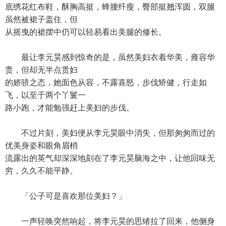
底绣花红布鞋，酥胸高挺，蜂腰纤瘦，臀部挺翘浑圆，双腿
虽然被裙子盖住，但
从摇曳的裙摆中仍可以轻易看出美腿的修长。
最让李元昊感到惊奇的是，虽然美妇衣着华美，雍容华
贵，但却无半点贵妇
的娇骄之态，她面色从容，不露喜怒，步伐矫健，行走如
飞，以至于两个丫鬟一
路小跑，才能勉强赶上美妇的步伐。
不过片刻，美妇便从李元昊眼中消失，但那匆匆而过的
优美身姿和眼角眉梢
流露出的英气却深深地刻在了李元昊脑海之中，让他回味无
穷，久久不能平静。
「公子可是喜欢那位美妇？」
一声轻唤突然响起，将李元昊的思绪拉了回来，他侧身