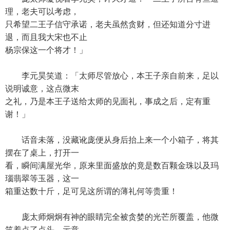
理，老夫可以考虑，
只希望二王子信守承诺，老夫虽然贪财，但还知道分寸进
退，而且我大宋也不止
杨宗保这一个将才！」
李元昊笑道：「太师尽管放心，本王子亲自前来，足以
说明诚意，这点微末
之礼，乃是本王子送给太师的见面礼，事成之后，定有重
谢！」
话音未落，没藏讹庞便从身后抬上来一个小箱子，将其
摆在了桌上，打开一
看，瞬间满屋光华，原来里面盛放的竟是数百颗金珠以及玛
瑙翡翠等玉器，这一
箱重达数十斤，足可见这所谓的薄礼何等贵重！
庞太师炯炯有神的眼睛完全被贪婪的光芒所覆盖，他微
笑着点了点头，示意