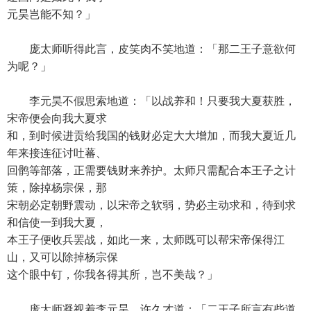
元昊岂能不知？」
庞太师听得此言，皮笑肉不笑地道：「那二王子意欲何
为呢？」
李元昊不假思索地道：「以战养和！只要我大夏获胜，
宋帝便会向我大夏求
和，到时候进贡给我国的钱财必定大大增加，而我大夏近几
年来接连征讨吐蕃、
回鹘等部落，正需要钱财来养护。太师只需配合本王子之计
策，除掉杨宗保，那
宋朝必定朝野震动，以宋帝之软弱，势必主动求和，待到求
和信使一到我大夏，
本王子便收兵罢战，如此一来，太师既可以帮宋帝保得江
山，又可以除掉杨宗保
这个眼中钉，你我各得其所，岂不美哉？」
庞太师凝视着李元昊，许久才道：「二王子所言有些道