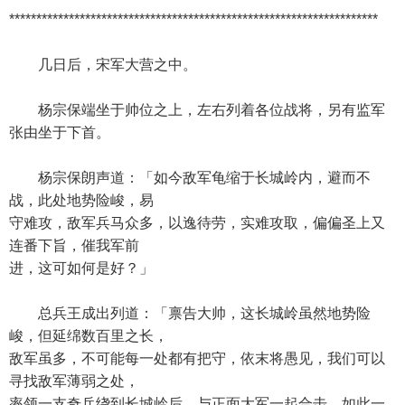
********************************************************************
几日后，宋军大营之中。
杨宗保端坐于帅位之上，左右列着各位战将，另有监军
张由坐于下首。
杨宗保朗声道：「如今敌军龟缩于长城岭内，避而不
战，此处地势险峻，易
守难攻，敌军兵马众多，以逸待劳，实难攻取，偏偏圣上又
连番下旨，催我军前
进，这可如何是好？」
总兵王成出列道：「禀告大帅，这长城岭虽然地势险
峻，但延绵数百里之长，
敌军虽多，不可能每一处都有把守，依末将愚见，我们可以
寻找敌军薄弱之处，
率领一支奇兵绕到长城岭后，与正面大军一起合击，如此一