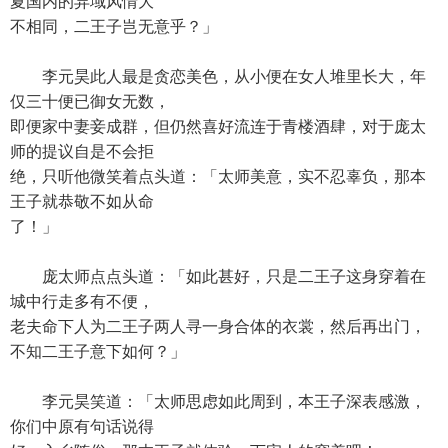
夏国内的异域风情大
不相同，二王子岂无意乎？」
李元昊此人最是贪恋美色，从小便在女人堆里长大，年
仅三十便已御女无数，
即便家中妻妾成群，但仍然喜好流连于青楼酒肆，对于庞太
师的提议自是不会拒
绝，只听他微笑着点头道：「太师美意，实不忍辜负，那本
王子就恭敬不如从命
了！」
庞太师点点头道：「如此甚好，只是二王子这身穿着在
城中行走多有不便，
老夫命下人为二王子两人寻一身合体的衣裳，然后再出门，
不知二王子意下如何？」
李元昊笑道：「太师思虑如此周到，本王子深表感激，
你们中原有句话说得