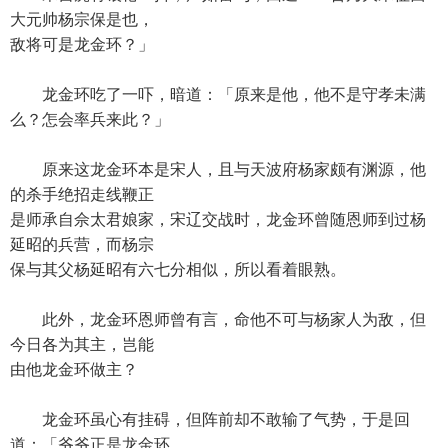
大元帅杨宗保是也，
敌将可是龙金环？」
龙金环吃了一吓，暗道：「原来是他，他不是守孝未满
么？怎会率兵来此？」
原来这龙金环本是宋人，且与天波府杨家颇有渊源，他
的杀手绝招走线鞭正
是师承自佘太君娘家，宋辽交战时，龙金环曾随恩师到过杨
延昭的兵营，而杨宗
保与其父杨延昭有六七分相似，所以看着眼熟。
此外，龙金环恩师曾有言，命他不可与杨家人为敌，但
今日各为其主，岂能
由他龙金环做主？
龙金环虽心有挂碍，但阵前却不敢输了气势，于是回
道：「爷爷正是龙金环，