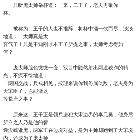
只听庞太师举杯道：「来，二王子，老夫再敬你一
杯。」
被称为二王子的人也不推辞，将杯中酒一饮而尽，淡淡
地道：「太师真是太
客气了！只是不知刚才本王子所提之事，太师考虑得如
何？」
庞太师脸色微微一变，双目中陡然射出两道狡诈的精
光，不疾不徐地道：
「两国交战，兵戎相见，按理来说你我份属仇敌，老夫身为
大宋臣子，岂能做这
等荒唐之事？」
原来这二王子正是领兵进犯大宋边界的李元昊，他身后
所立之人乃是他的智
囊没藏讹庞，两军正在边境对垒，身为主帅却跑到了大宋境
内，还成为了庞太师