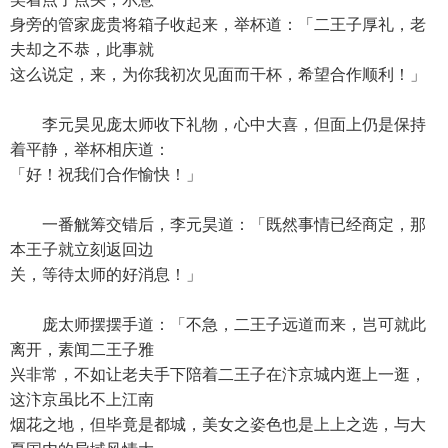
身旁的管家庞贵将箱子收起来，举杯道：「二王子厚礼，老
夫却之不恭，此事就
这么说定，来，为你我初次见面而干杯，希望合作顺利！」
李元昊见庞太师收下礼物，心中大喜，但面上仍是保持
着平静，举杯相庆道：
「好！祝我们合作愉快！」
一番觥筹交错后，李元昊道：「既然事情已经商定，那
本王子就立刻返回边
关，等待太师的好消息！」
庞太师摆摆手道：「不急，二王子远道而来，岂可就此
离开，素闻二王子雅
兴非常，不如让老夫手下陪着二王子在汴京城内逛上一逛，
这汴京虽比不上江南
烟花之地，但毕竟是都城，美女之姿色也是上上之选，与大