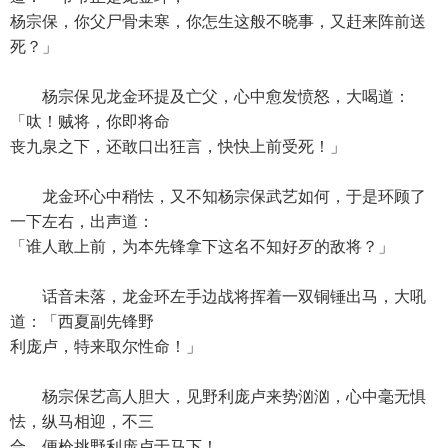
杨宗保，你父尸骨未寒，你怎生这般不晓事，又赶来阵前送
死？」
杨宗保见龙金环提及亡父，心中愈发愤怒，大喝道：
「呔！贼将，你即将命
丧九泉之下，还敢口出狂言，快快上前受死！」
龙金环心中稍怯，又不知杨宗保武艺如何，于是环顾了
一下左右，出声道：
「谁人敢上前，为本先锋拿下这名不知好歹的敌将？」
话音未落，龙金环左手边战将挥着一双铜锤出马，大吼
道：「西夏副先锋野
利庞卢，特来取尔性命！」
杨宗保艺高人胆大，见野利庞卢来势汹汹，心中毫无惧
怯，纵马相迎，不三
合，便枪挑野利庞卢于马下！