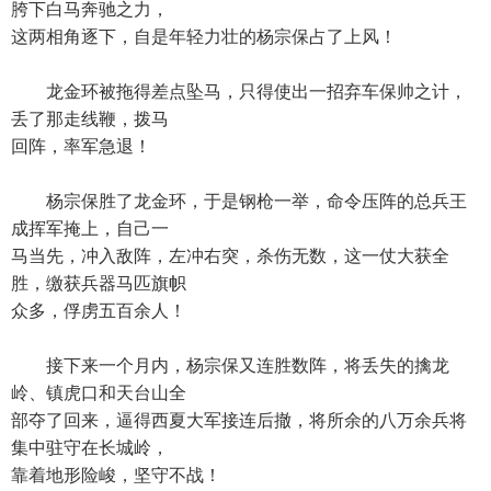
胯下白马奔驰之力，
这两相角逐下，自是年轻力壮的杨宗保占了上风！
龙金环被拖得差点坠马，只得使出一招弃车保帅之计，
丢了那走线鞭，拨马
回阵，率军急退！
杨宗保胜了龙金环，于是钢枪一举，命令压阵的总兵王
成挥军掩上，自己一
马当先，冲入敌阵，左冲右突，杀伤无数，这一仗大获全
胜，缴获兵器马匹旗帜
众多，俘虏五百余人！
接下来一个月内，杨宗保又连胜数阵，将丢失的擒龙
岭、镇虎口和天台山全
部夺了回来，逼得西夏大军接连后撤，将所余的八万余兵将
集中驻守在长城岭，
靠着地形险峻，坚守不战！