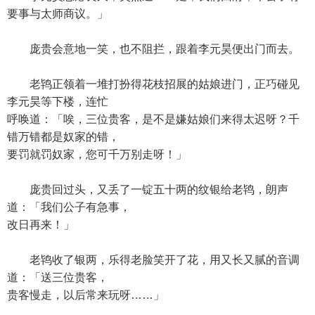
要事与太师商议。」
庞贵会意地一笑，也不阻拦，跟着李元昊便出门而去。
老鸨正领着一堆打扮得花枝招展的姑娘进门，正巧碰见
李元昊等下楼，连忙
呼唤道：「唉，三位贵客，是不是嫌姑娘们来得太迟呀？千
错万错都是奴家的错，
要罚就罚奴家，您可千万别走呀！」
庞贵回过头，又丢了一锭五十两的纹银给老鸨，朗声
道：「我们公子有急事，
改日再来！」
老鸨收了银两，乐得老脸笑开了花，用又长又腻的音调
道：「送三位贵客，
贵客慢走，以后常来玩呀……」