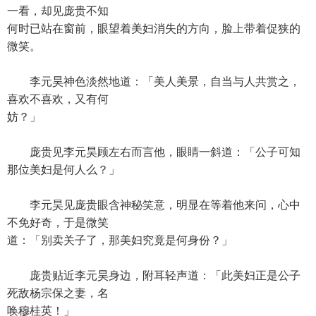
一看，却见庞贵不知
何时已站在窗前，眼望着美妇消失的方向，脸上带着促狭的
微笑。
李元昊神色淡然地道：「美人美景，自当与人共赏之，
喜欢不喜欢，又有何
妨？」
庞贵见李元昊顾左右而言他，眼睛一斜道：「公子可知
那位美妇是何人么？」
李元昊见庞贵眼含神秘笑意，明显在等着他来问，心中
不免好奇，于是微笑
道：「别卖关子了，那美妇究竟是何身份？」
庞贵贴近李元昊身边，附耳轻声道：「此美妇正是公子
死敌杨宗保之妻，名
唤穆桂英！」