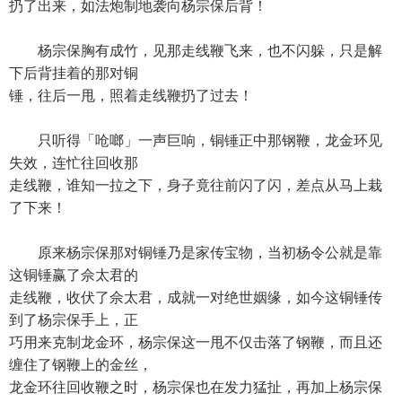
扔了出来，如法炮制地袭向杨宗保后背！
杨宗保胸有成竹，见那走线鞭飞来，也不闪躲，只是解
下后背挂着的那对铜
锤，往后一甩，照着走线鞭扔了过去！
只听得「呛啷」一声巨响，铜锤正中那钢鞭，龙金环见
失效，连忙往回收那
走线鞭，谁知一拉之下，身子竟往前闪了闪，差点从马上栽
了下来！
原来杨宗保那对铜锤乃是家传宝物，当初杨令公就是靠
这铜锤赢了佘太君的
走线鞭，收伏了佘太君，成就一对绝世姻缘，如今这铜锤传
到了杨宗保手上，正
巧用来克制龙金环，杨宗保这一甩不仅击落了钢鞭，而且还
缠住了钢鞭上的金丝，
龙金环往回收鞭之时，杨宗保也在发力猛扯，再加上杨宗保