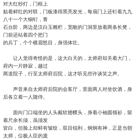
对大红纱灯，门框上
贴着鲜红的对联，门板漆得黑亮发光，每扇门上还钉着九九
八十一个大铜钉，青
石台阶，两边是汉白玉雕栏，宽敞的门洞里放着两条长凳，
门前还站着四个把门
的兵丁，个个横眉怒目，身强体壮。
让人觉得奇怪的是，这大白天的，太师府却关着大门，
府内一片静寂，越过
两道院子，行至太师府后院，这才听见些许谈笑之声。
声音来自太师府后院的会客厅，里面两人对坐饮酒，身
后各立着一人随侍。
面向门口端坐的人头戴软翅幞头，身着小袖圆领衫，留
着尺余长须，虽须发
皆白，但脸上却鲜有皱纹，双目锐利，炯炯有神，正是当朝
太师，位极人臣的庞