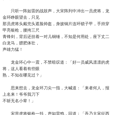
只听一阵如雷的战鼓声，大宋阵列中冲出一员虎将，龙
金环睁眼望去，只见
那员虎将头戴兜头遮脸帅盔，身披铜片连环锁子甲，手持穿
甲亮银枪，腰挎三尺
青锋剑，背后还挂着一对儿铜锤，不知是何用处，座下丈二
白龙马，膘肥体壮，
声雄力猛！
龙金环心中一震，不禁暗叹道：「好一员威风凛凛的虎
将，这人看着有些眼
熟，不知在哪见过？」
思来想去，龙金环刀尖一指，大喊道：「来者何人，报
上名来！爷爷我刀下
不斩无名小辈！」
宋营虎将银枪一抖，声如雷鸣，回道：「吾乃大宋征西