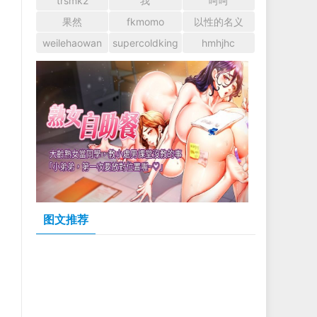
trsmk2
我
呵呵
果然
fkmomo
以性的名义
weilehaowan
supercoldking
hmhjhc
图文推荐