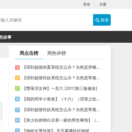
登录
注册
搜索
色故事
周点击榜
周热评榜
【得到超级肉畜系统怎么办？当然是穿梭时空，享受古今美女的肉体啦】03
【得到超级性奴系统怎么办？当然是带着各种美女明星性奴穿梭时空，祸国殃民啦】06
【墮落淫女神】一至六 [2011第三版修改]
【我的同学小爸爸】（十六）（淫母之轮奸暴虐）
【得到超级性奴系统怎么办？当然是带着各种美女明星性奴穿梭时空，祸国殃民啦】（02）
【美少妇律师白京香一家的男性事情】（漫改小说，第九章，泡泡浴+姐妹3P+母女4P）
【御姐女警外篇】 无尽紧缚轮奸地狱