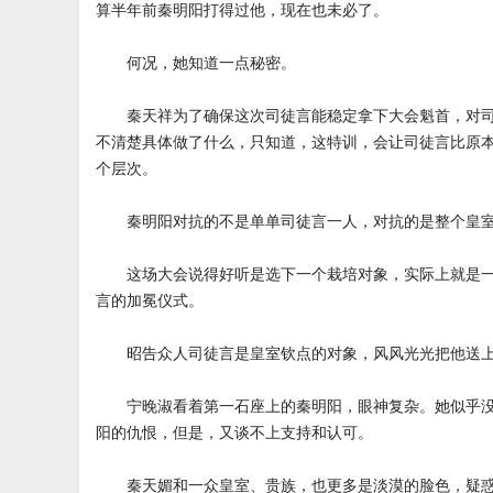
算半年前秦明阳打得过他，现在也未必了。
何况，她知道一点秘密。
秦天祥为了确保这次司徒言能稳定拿下大会魁首，对司
不清楚具体做了什么，只知道，这特训，会让司徒言比原
个层次。
秦明阳对抗的不是单单司徒言一人，对抗的是整个皇室
这场大会说得好听是选下一个栽培对象，实际上就是一
言的加冕仪式。
昭告众人司徒言是皇室钦点的对象，风风光光把他送上
宁晚淑看着第一石座上的秦明阳，眼神复杂。她似乎没
阳的仇恨，但是，又谈不上支持和认可。
秦天媚和一众皇室、贵族，也更多是淡漠的脸色，疑惑