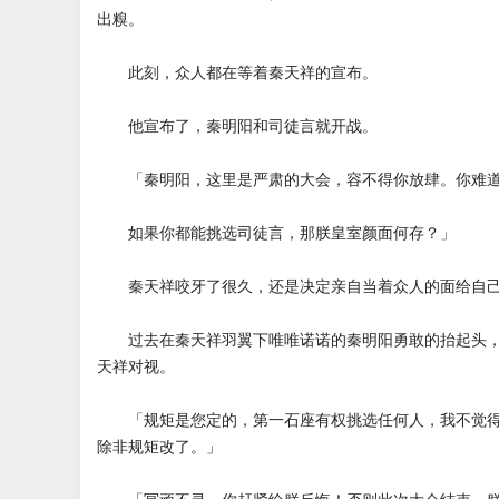
出糗。
此刻，众人都在等着秦天祥的宣布。
他宣布了，秦明阳和司徒言就开战。
「秦明阳，这里是严肃的大会，容不得你放肆。你难道
如果你都能挑选司徒言，那朕皇室颜面何存？」
秦天祥咬牙了很久，还是决定亲自当着众人的面给自己
过去在秦天祥羽翼下唯唯诺诺的秦明阳勇敢的抬起头，
天祥对视。
「规矩是您定的，第一石座有权挑选任何人，我不觉得
除非规矩改了。」