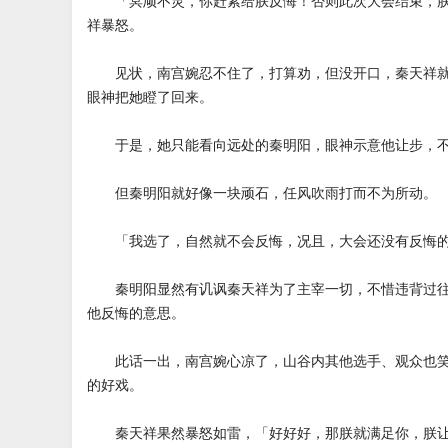
「冥顽不灵，你赶紧给朕反悔！否则此次大会结束，朕
祥暴怒。
见状，南宫婉忍不住了，打算劝，但没开口，秦天祥就
眼神把她瞪了回来。
于是，她只能看向远处的秦明阳，眼神示意他让步，不
但秦明阳就好像一块顽石，任风吹雨打而不为所动。
「我选了，自然就不会反悔，况且，大会还没有反悔的
秦明阳显然有讥讽秦天祥为了主宰一切，不惜违背过往
他反悔的意思。
此话一出，南宫婉心凉了，山谷内其他选手、观众也笑
的好戏。
秦天祥果然暴怒如雷，「好好好，那朕就满足你，朕让