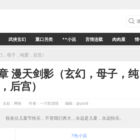
武侠玄幻
重口另类
**小说
言情连载
肉肉屋
情
幻，母子，纯爱，后宫）
章 漫天剑影（玄幻，母子，纯
，后宫）
出处：网络
作者：一只软泥怪
编辑：
@ybx8
88 祝各位儿童节快乐，不管我们再大，永远是儿童，永远快乐。
7色小说