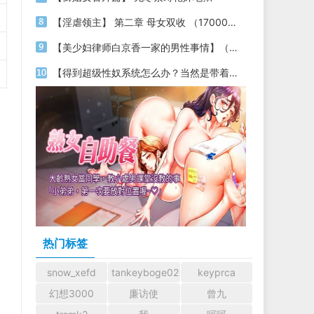
【淫虐领主】 第二章 母女双收 （17000字）
【美少妇律师白京香一家的男性事情】（第十七章 生死单挑+凌辱&色诱+性奴妈妈+变态母控+插图）
【得到超级性奴系统怎么办？当然是带着各种美女明星性奴穿梭时空，祸国殃民啦】04
热门标签
snow_xefd
tankeyboge0204
keyprca
幻想3000
廉访使
曾九