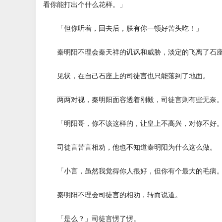
看你能打出个什么花样。」
「但你听着，回去后，朕有你一顿好苦头吃！」
秦明阳不理会秦天祥的讥讽和威胁，淡定的飞离了石座
见状，在自己石座上的司徒言也只能落到了地面。
两两对视，秦明阳面容透着刚毅，司徒言则有些无奈
「明阳哥，你不该这样的，让皇上不高兴，对你不好
司徒言苦言相劝，他也不知道秦明阳为什么这么做。
「小言，虽然我觉得你人很好，但你有个最大的毛病
秦明阳不理会司徒言的相劝，转而说道。
「是么？」司徒言愣了愣。