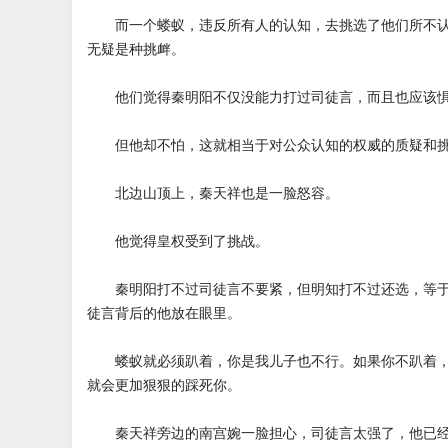
而一个蝼蚁，违反所有人的认知，去挑选了他们所不认
无疑是种挑衅。
他们觉得秦明阳不仅没能力打过司徒言，而且也应该惧
但他却不怕，这就相当于对公众认知的权威的质疑和
北边山顶上，秦天祥也是一脸怒容。
他觉得皇权受到了挑战。
秦明阳打不过司徒言不要紧，但明知打不过还选，等于
徒言背后的他放在眼里。
蝼蚁就必须趴着，你是我儿子也不行。如果你不趴着，
就会更加狠狠的踩死你。
秦天祥旁边的南宫婉一脸担心，司徒言太强了，他已经