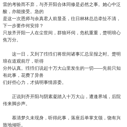
雷的考验而不弃，与齐开阳合体同修是必然之事。她心中泛
酸，亦能接受。急的
是这一次恩师与余真君人前显圣，往日林林总总牵扯不清，
下一步要作何安排？
只放齐开阳一人在尘世间，群狼环伺，危机重重，楚明琅心
焦万分。
这一日，又到了狌狌们将世间诸事汇总呈报之时。楚明
琅在道观前厅，听得
分外认真。狌狌们说起十万大山里发生的一切——先前只知
有此事，花费了异兽
们好些心力，才搞明事情原委。
正说到齐开阳与阴素凝踏入十万大山，遭逢界域，后院
传来脚步声。
慕清梦久未现身，听得此事，落座后单掌支颌，饶有兴
致地倾听。