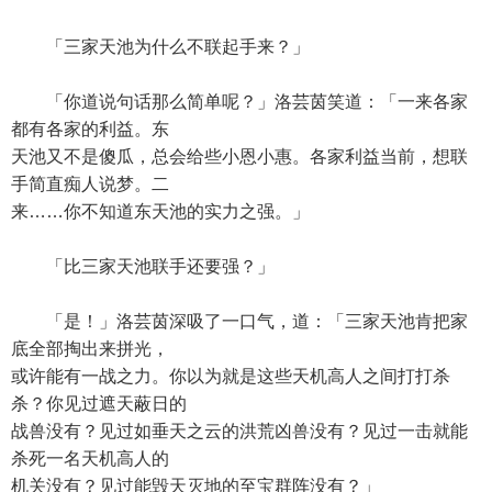
「三家天池为什么不联起手来？」
「你道说句话那么简单呢？」洛芸茵笑道：「一来各家
都有各家的利益。东
天池又不是傻瓜，总会给些小恩小惠。各家利益当前，想联
手简直痴人说梦。二
来……你不知道东天池的实力之强。」
「比三家天池联手还要强？」
「是！」洛芸茵深吸了一口气，道：「三家天池肯把家
底全部掏出来拼光，
或许能有一战之力。你以为就是这些天机高人之间打打杀
杀？你见过遮天蔽日的
战兽没有？见过如垂天之云的洪荒凶兽没有？见过一击就能
杀死一名天机高人的
机关没有？见过能毁天灭地的至宝群阵没有？」