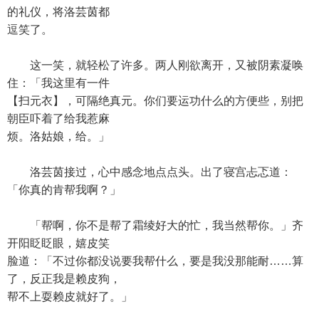
的礼仪，将洛芸茵都
逗笑了。
这一笑，就轻松了许多。两人刚欲离开，又被阴素凝唤
住：「我这里有一件
【扫元衣】，可隔绝真元。你们要运功什么的方便些，别把
朝臣吓着了给我惹麻
烦。洛姑娘，给。」
洛芸茵接过，心中感念地点点头。出了寝宫忐忑道：
「你真的肯帮我啊？」
「帮啊，你不是帮了霜绫好大的忙，我当然帮你。」齐
开阳眨眨眼，嬉皮笑
脸道：「不过你都没说要我帮什么，要是我没那能耐……算
了，反正我是赖皮狗，
帮不上耍赖皮就好了。」