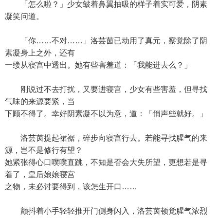
「怎么啦？」少女皱着鼻翼抽吸的样子着实可爱，阴素
凝笑问道。
「你……不对……」洛芸茵已动用了真元，察觉除了阴
素凝身上之外，还有
一缕从寝宫中透出。她有些害羞道：「我能进去么？」
刚说过不去打扰，又要进寝宫，少女有些害羞，但寻找
气味的来源要紧，当
下顾不得了。幸好阴素凝不以为意，道：「悄声些就好。」
洛芸茵提起裙裾，碎步向寝宫行去。若能寻找腥气的来
源，岂不是修行有望？
她紧张得心口噗噗直跳，不知是否会大失所望，更想若是寻
着了，皇后娘娘寝宫
之物，未必讨要得到，该怎生开口……
颤抖着小手轻轻推开门侧身闪入，洛芸茵顿觉腥气浓烈