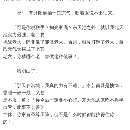
「咝~」齐开阳倒抽一口凉气，眨着眼说不出话来。
「可是你说联手？掏光家底？东天池之外，就以我北天
池实力最强。老二要
挑战老大，除非赢了能做老大。否则，就算打翻了老大，自
己元气大损成了老五
老六，你猜哪个老二肯做这种傻事？」
「我明白了。」
「那天在洛城，我真的力有不逮。」洛芸茵甚是懊恼，
香腮一鼓一鼓，又甚
是不服，道：「你今后一定要小心些。东天池从来吃不得半
点亏，此事不会善罢
甘休。你家有圣尊压阵，但不是什么时候都能护得住你
的！」