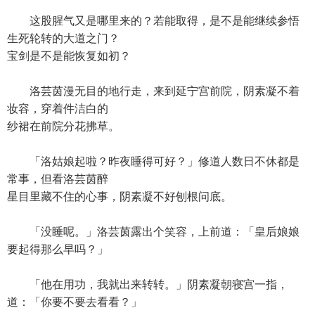
这股腥气又是哪里来的？若能取得，是不是能继续参悟
生死轮转的大道之门？
宝剑是不是能恢复如初？
洛芸茵漫无目的地行走，来到延宁宫前院，阴素凝不着
妆容，穿着件洁白的
纱裙在前院分花拂草。
「洛姑娘起啦？昨夜睡得可好？」修道人数日不休都是
常事，但看洛芸茵醉
星目里藏不住的心事，阴素凝不好刨根问底。
「没睡呢。」洛芸茵露出个笑容，上前道：「皇后娘娘
要起得那么早吗？」
「他在用功，我就出来转转。」阴素凝朝寝宫一指，
道：「你要不要去看看？」