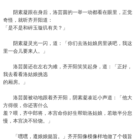
阴素凝跟在身后，洛芸茵的一举一动都看在眼里，正觉
奇怪，就听齐开阳道：
「是不是和碎玉璇玑有关？」
阴素凝灵光一闪，道：「你们去洛姑娘房里谈吧，我这
里一会儿要来人。」
洛芸茵还在左右为难，齐开阳笑笑起身，道：「正好，
我去看看洛姑娘挑选
的厢房。」
洛芸茵被动地跟着齐开阳，阴素凝凑近小声道：「他大
方得很，你还害什么
羞？喂，齐中郎将，本宫命你好生帮助洛姑娘，若敢半分怠
慢，本宫决不轻饶。」
「嘿嘿，遵娘娘懿旨。」齐开阳像模像样地做了个领旨