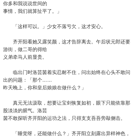
你多和我说说世间的
事情，我们就算扯平了。」
「这样可以。」少女不落亏欠，这才安心。
齐开阳看她又露笑颜，这才告辞离去。午后状元郎还要
游街，做二哥的得给
义弟牵马人前显贵。
临出门时洛芸茵着实忍耐不住，问出始终在心头不敢问
出的问题：「那个……
昨天晚上，你和皇后娘娘在做什么？」
真元无法汲取，想要让宝剑恢复如初，眼下只能依靠那
股淡淡的腥气。洛芸
茵不敢探听齐开阳的运功之法，只得支支吾吾旁敲侧击。
「睡觉呀，还能做什么？」齐开阳立刻露出异样神色，