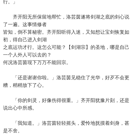
行。」
齐开阳无所保留地帮忙，洛芸茵遂将剑湖之底的剑心说
了一遍。这事情修者
皆知，倒不算秘密。齐开阳听得入迷，又知想让宝剑恢复如
初，得自己进入剑湖
之底运功才行。这怎么可能？【剑湖宗】的圣地，哪是自己
一个人外人可以去的？
何况洛芸茵现下万万不能回宗。
「还是谢谢你啦。」洛芸茵见稳住了光华，好歹不会更
糟，稍稍放下了心。
「你的剑灵，好像伤得很重。」齐开阳犹豫片刻，还是
说出心中所感。
「我知道。」洛芸茵轻轻摇头，爱怜地抚摸着剑身，甚
是不舍。