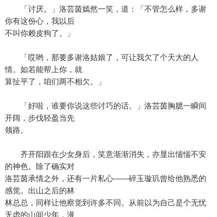
「讨厌。」洛芸茵嫣然一笑，道：「不管怎么样，多谢
你有这份心，我以后
不叫你赖皮狗了。」
「哎哟，那要多谢洛姑娘了，可让我欠了个天大的人
情。如若能帮上你，就
算扯平了，咱们两不相欠。」
「好啦，谁要你说这些讨巧的话。」洛芸茵胸臆一瞬间
开阔，步伐轻盈当先
领路。
齐开阳跟在少女身后，笑意渐渐消失，亦显出惴惴不安
的神色。除了确实对
洛芸茵承情之外，还有一片私心——碎玉璇玑曾给他熟悉的
感觉。出山之后的林
林总总，同样让他察觉到许多不同。从前以为自己是个无忧
无虑的山间少年，漫