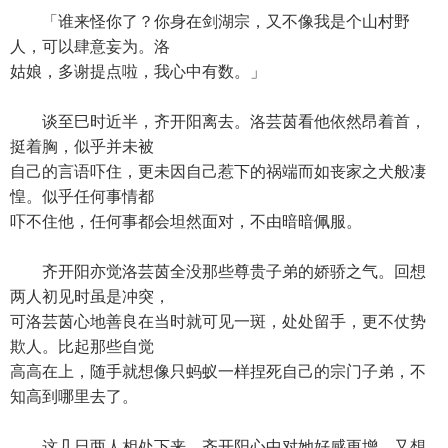
「谁来怪你了？你身在剑湖宗，又不像我是个山村野
人，可以肆意妄为。洛
姑娘，多谢提点啦，我心中有数。」
谈至巳时近半，齐开阳离去。洛芸茵看他依然昂着首，
挺着胸，似乎并未被
自己的言语吓住，更未因自己惹下的祸端而如丧家之犬般凄
惶。似乎任何事情都
吓不住他，任何事都会坦然面对，不由暗暗佩服。
齐开阳亦觉洛芸茵全没那些尊贵子弟的娇骄之气。回想
两人初见时虽是冲突，
可洛芸茵心地善良在当时就可见一斑，处处留手，更不仗势
欺人。比起那些自觉
高高在上，随手就想像只蚂蚁一样捏死自己的宗门子弟，不
知高到哪里去了。
这几日两人相处下来，齐开阳心中对她好感更增。又想