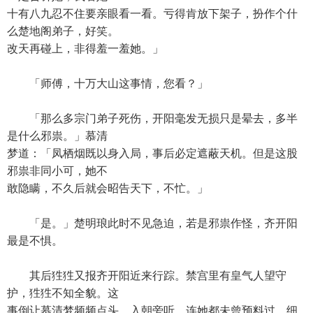
十有八九忍不住要亲眼看一看。亏得肯放下架子，扮作个什
么楚地阁弟子，好笑。
改天再碰上，非得羞一羞她。」
「师傅，十万大山这事情，您看？」
「那么多宗门弟子死伤，开阳毫发无损只是晕去，多半
是什么邪祟。」慕清
梦道：「凤栖烟既以身入局，事后必定遮蔽天机。但是这股
邪祟非同小可，她不
敢隐瞒，不久后就会昭告天下，不忙。」
「是。」楚明琅此时不见急迫，若是邪祟作怪，齐开阳
最是不惧。
其后狌狌又报齐开阳近来行踪。禁宫里有皇气人望守
护，狌狌不知全貌。这
事倒让慕清梦频频点头，入朝旁听，连她都未曾预料过。细