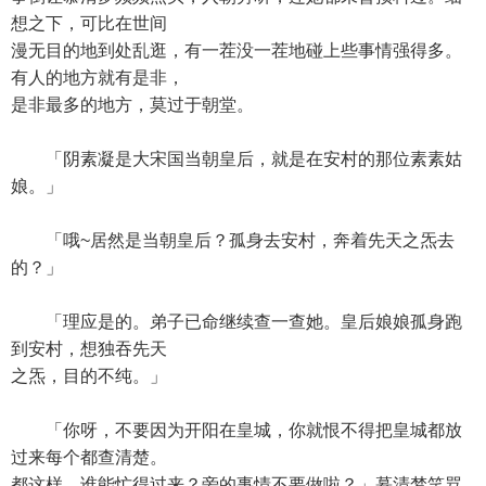
想之下，可比在世间
漫无目的地到处乱逛，有一茬没一茬地碰上些事情强得多。
有人的地方就有是非，
是非最多的地方，莫过于朝堂。
「阴素凝是大宋国当朝皇后，就是在安村的那位素素姑
娘。」
「哦~居然是当朝皇后？孤身去安村，奔着先天之炁去
的？」
「理应是的。弟子已命继续查一查她。皇后娘娘孤身跑
到安村，想独吞先天
之炁，目的不纯。」
「你呀，不要因为开阳在皇城，你就恨不得把皇城都放
过来每个都查清楚。
都这样，谁能忙得过来？旁的事情不要做啦？」慕清梦笑骂