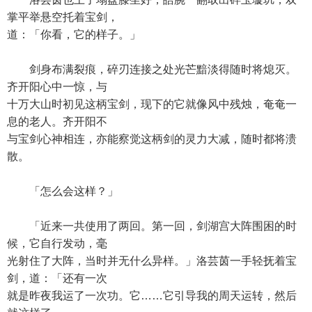
掌平举悬空托着宝剑，
道：「你看，它的样子。」
剑身布满裂痕，碎刃连接之处光芒黯淡得随时将熄灭。
齐开阳心中一惊，与
十万大山时初见这柄宝剑，现下的它就像风中残烛，奄奄一
息的老人。齐开阳不
与宝剑心神相连，亦能察觉这柄剑的灵力大减，随时都将溃
散。
「怎么会这样？」
「近来一共使用了两回。第一回，剑湖宫大阵围困的时
候，它自行发动，毫
光射住了大阵，当时并无什么异样。」洛芸茵一手轻抚着宝
剑，道：「还有一次
就是昨夜我运了一次功。它……它引导我的周天运转，然后