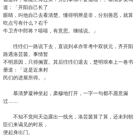
道：「开阳自己长了
眼睛，叫他自己去看清楚。懂得明辨是非，分别善恶，就算
吃点亏有什么？右千
牛卫齐中郎将？嘻嘻，有意思。继续说。」
狌狌们一路说下去，直说到卓亦常考中双状元，齐开阳
路遇洛芸茵。事情暂
不明原因，只得搁置。其后狌狌们退去，楚明琅奉上一卷书
册道：「这是近来村
民们的进展所得。」
慕清梦凝神坐起，肃穆地打开，一字一句都不愿意漏
过……
不知不觉间天边露出一线光，洛芸茵算了算，还未到朝
臣们来谒见的时辰，
便起身出门。