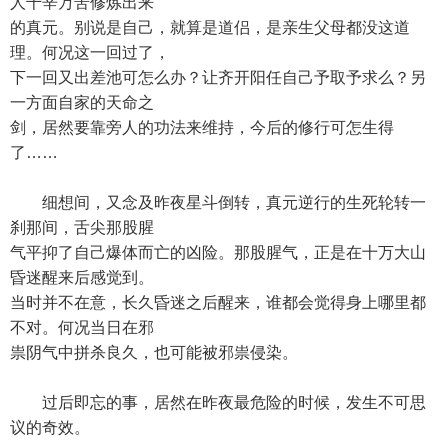
人千辛万苦修炼出来
的真元。别说是自己，就算是道侣，是亲生父母都没这道
理。何况这一回过了，
下一回又出差池可怎么办？让齐开阳任自己予取予求么？另
一方面自家的天命之
剑，居然要靠旁人的功法来维持，今后的修行可怎生得
了……
细想间，又念及昨夜星斗倒转，真元逆行的生死轮转一
刹那间，舌尖那股腥
气平抑了自己爆体而亡的凶险。那股腥气，正是在十万大山
昏迷醒来后感觉到。
当时并不在意，长久昏迷之后醒来，谁都会觉得身上哪里都
不对。何况当日在邪
祟阴气中拼杀良久，也可能被邪祟侵染。
过后即忘的事，居然在昨夜最危险的时候，发生不可思
议的奇效。