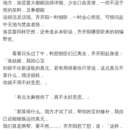
地方，洛芸茵大都能说得详细。少女口齿灵便，一些不流于
世的笑料，丑事都能
说得活灵活现。齐开阳一时细听，一时会心而笑。可惜问起
中天池与焚血老怪，
洛芸茵同样茫然，还奇道从未听说，齐开阳哪里听来的胡编
野史。
看看日头过了午，料想朝臣们已离去，齐开阳起身道：
「洛姑娘，我担心宝
剑留不住新汲取的真元。若有用得着你只管说，这点真元不
算什么，我没损耗，
你就不用不好意思。」
「有点太麻烦你了，真不太好意思。」
「那算得什么。我方才试了试，帮你的宝剑修补，我自
己还能锻炼运控真元，
我们算是两帮。要不然……」齐开阳想了想，道：「这样，