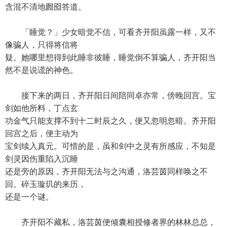
含混不清地囫囵答道。
「睡觉？」少女暗觉不信，可看齐开阳虽露一样，又不
像骗人，只得将信将
疑。她哪里想得到此睡非彼睡，睡觉倒不算骗人，齐开阳当
然不是说谎的神色。
接下来的两日，齐开阳日间陪同卓亦常，傍晚回宫。宝
剑如他所料，丁点玄
功金气只能支撑不到十二时辰之久，便又忽明忽暗。齐开阳
回宫之后，便主动为
宝剑续入真元。可惜的是，虽和剑中之灵有所感应，不知是
剑灵因伤重陷入沉睡
还是旁的原因，齐开阳无法与之沟通，洛芸茵同样唤之不
回。碎玉璇玑的来历，
还是一个谜。
齐开阳不藏私，洛芸茵便倾囊相授修者界的林林总总，