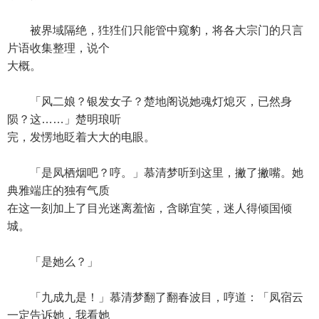
被界域隔绝，狌狌们只能管中窥豹，将各大宗门的只言
片语收集整理，说个
大概。
「风二娘？银发女子？楚地阁说她魂灯熄灭，已然身
陨？这……」楚明琅听
完，发愣地眨着大大的电眼。
「是凤栖烟吧？哼。」慕清梦听到这里，撇了撇嘴。她
典雅端庄的独有气质
在这一刻加上了目光迷离羞恼，含睇宜笑，迷人得倾国倾
城。
「是她么？」
「九成九是！」慕清梦翻了翻春波目，哼道：「凤宿云
一定告诉她，我看她