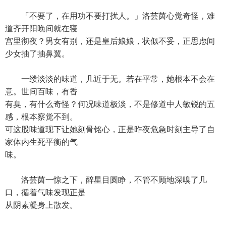
「不要了，在用功不要打扰人。」洛芸茵心觉奇怪，难
道齐开阳晚间就在寝
宫里彻夜？男女有别，还是皇后娘娘，状似不妥，正思虑间
少女抽了抽鼻翼。
一缕淡淡的味道，几近于无。若在平常，她根本不会在
意。世间百味，有香
有臭，有什么奇怪？何况味道极淡，不是修道中人敏锐的五
感，根本察觉不到。
可这股味道现下让她刻骨铭心，正是昨夜危急时刻主导了自
家体内生死平衡的气
味。
洛芸茵一惊之下，醉星目圆睁，不管不顾地深嗅了几
口，循着气味发现正是
从阴素凝身上散发。