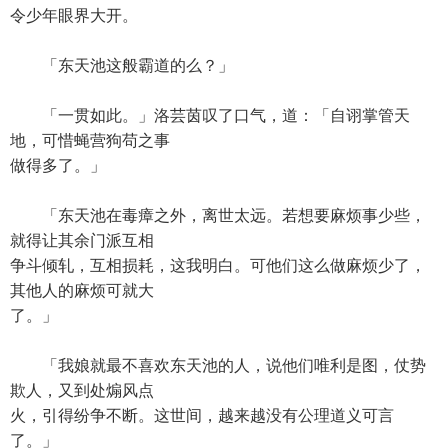
令少年眼界大开。
「东天池这般霸道的么？」
「一贯如此。」洛芸茵叹了口气，道：「自诩掌管天
地，可惜蝇营狗苟之事
做得多了。」
「东天池在毒瘴之外，离世太远。若想要麻烦事少些，
就得让其余门派互相
争斗倾轧，互相损耗，这我明白。可他们这么做麻烦少了，
其他人的麻烦可就大
了。」
「我娘就最不喜欢东天池的人，说他们唯利是图，仗势
欺人，又到处煽风点
火，引得纷争不断。这世间，越来越没有公理道义可言
了。」