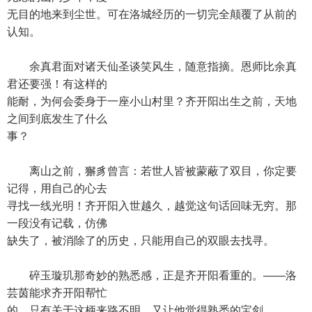
无目的地来到尘世。可在洛城经历的一切完全颠覆了从前的
认知。
余真君面对诸天仙圣谈笑风生，随意指摘。恩师比余真
君还要强！有这样的
能耐，为何会委身于一座小山村里？齐开阳出生之前，天地
之间到底发生了什么
事？
离山之前，獬豸曾言：若世人皆被蒙蔽了双目，你定要
记得，用自己的心去
寻找一线光明！齐开阳入世越久，越觉这句话回味无穷。那
一段没有记载，仿佛
缺失了，被消除了的历史，只能用自己的双眼去找寻。
碎玉璇玑那奇妙的熟悉感，正是齐开阳看重的。——洛
芸茵能求齐开阳帮忙
的，只有关于这柄来路不明，又让他觉得熟悉的宝剑。