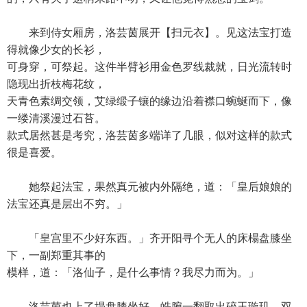
来到侍女厢房，洛芸茵展开【扫元衣】。见这法宝打造
得就像少女的长衫，
可身穿，可祭起。这件半臂衫用金色罗线裁就，日光流转时
隐现出折枝梅花纹，
天青色素绸交领，艾绿缎子镶的缘边沿着襟口蜿蜒而下，像
一缕清溪漫过石苔。
款式居然甚是考究，洛芸茵多端详了几眼，似对这样的款式
很是喜爱。
她祭起法宝，果然真元被内外隔绝，道：「皇后娘娘的
法宝还真是层出不穷。」
「皇宫里不少好东西。」齐开阳寻个无人的床榻盘膝坐
下，一副郑重其事的
模样，道：「洛仙子，是什么事情？我尽力而为。」
洛芸茵也上了塌盘膝坐好，皓腕一翻取出碎玉璇玑，双