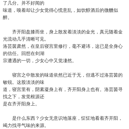
了几分。并不好闻的
味道，嗅着却让少女觉得心慌意乱，如饮醇酒后的微醺似
醉。
齐开阳盘膝而坐，身上散发着淡淡的金光，真元随着金
光流动几乎清晰可见。
洛芸茵肃然，在皇后寝宫里修行，毫不避讳，这已是全身心
的信任。回想在剑湖
宗遭遇的一切，少女心中又觉凄然。
寝宫之中散发的味道依然已近于无，但逃不过洛芸茵的
敏锐。这股淡淡的味
道，寝宫里有，阴素凝身上有，齐开阳身上也有。洛芸茵寻
找之下，发觉根源还
是在齐开阳身上。
是什么东西？少女无意识地落座，怔怔地看着齐开阳，
竭力找寻气味的来源。