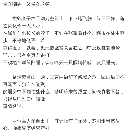
像在嘲弄，又像在取笑。
玄鹤童子在千沟万壑崖上上下下地飞腾，终日不停。龟
玄真化作一人大小，
在崖前伸出长长的脖子，不知在张望着什么。獬豸在林中踱
步，不停地低语，若
靠得近了，就会听见无数圣贤真言在它口中反反复复地吟
诵……只有余真君雷打
不动地在崖前酣睡，偶尔眯开一只眼睛转转，复又睡去。
慕清梦离山一趟，三言两语解了洛城之危，回山后便不
再露面，独自在道观
的厢房中不知忙些什么。楚明琅未曾跟去，问余真君不答，
只得从狌狌口中知晓
事情经过。
两位高人亲自出手，齐开阳有惊无险，楚明琅当然放
心。柳霜绫历经紫府神