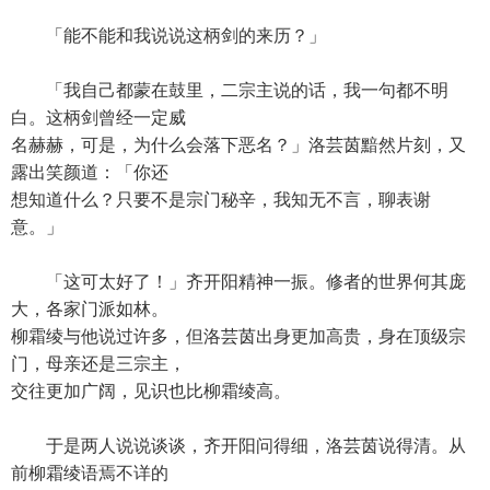
「能不能和我说说这柄剑的来历？」
「我自己都蒙在鼓里，二宗主说的话，我一句都不明
白。这柄剑曾经一定威
名赫赫，可是，为什么会落下恶名？」洛芸茵黯然片刻，又
露出笑颜道：「你还
想知道什么？只要不是宗门秘辛，我知无不言，聊表谢
意。」
「这可太好了！」齐开阳精神一振。修者的世界何其庞
大，各家门派如林。
柳霜绫与他说过许多，但洛芸茵出身更加高贵，身在顶级宗
门，母亲还是三宗主，
交往更加广阔，见识也比柳霜绫高。
于是两人说说谈谈，齐开阳问得细，洛芸茵说得清。从
前柳霜绫语焉不详的