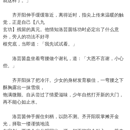
就这样了。」
齐开阳伸手缓缓靠近，离得近时，指尖上传来温暖的触
觉，正是自己【八九
玄功】残留的真元。他情知洛芸茵练功时必定出了什么意
外，旁人的功法不好寻
根究底，当即道：「我先试试看。」
洛芸茵盘坐着弯腰做个谢礼，道：「大恩不言谢，小心
些。」
齐开阳抹了把冷汗。少女的身材发育极佳，一弯腰之下
酥胸露出一抹雪痕，
饱满微颤。自从尝过了情爱滋味，少年自然打开新的大门，
再不能心如止水。
洛芸茵伸手握住剑柄，以防不测。齐开阳双掌摊开金
光，择取一缕谨慎地流