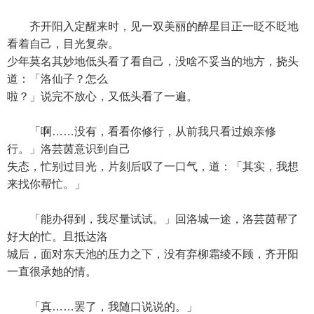
齐开阳入定醒来时，见一双美丽的醉星目正一眨不眨地
看着自己，目光复杂。
少年莫名其妙地低头看了看自己，没啥不妥当的地方，挠头
道：「洛仙子？怎么
啦？」说完不放心，又低头看了一遍。
「啊……没有，看看你修行，从前我只看过娘亲修
行。」洛芸茵意识到自己
失态，忙别过目光，片刻后叹了一口气，道：「其实，我想
来找你帮忙。」
「能办得到，我尽量试试。」回洛城一途，洛芸茵帮了
好大的忙。且抵达洛
城后，面对东天池的压力之下，没有弃柳霜绫不顾，齐开阳
一直很承她的情。
「真……罢了，我随口说说的。」