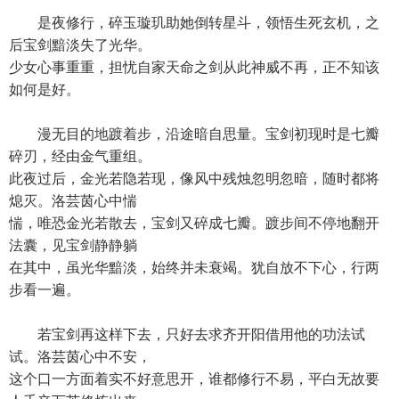
是夜修行，碎玉璇玑助她倒转星斗，领悟生死玄机，之
后宝剑黯淡失了光华。
少女心事重重，担忧自家天命之剑从此神威不再，正不知该
如何是好。
漫无目的地踱着步，沿途暗自思量。宝剑初现时是七瓣
碎刃，经由金气重组。
此夜过后，金光若隐若现，像风中残烛忽明忽暗，随时都将
熄灭。洛芸茵心中惴
惴，唯恐金光若散去，宝剑又碎成七瓣。踱步间不停地翻开
法囊，见宝剑静静躺
在其中，虽光华黯淡，始终并未衰竭。犹自放不下心，行两
步看一遍。
若宝剑再这样下去，只好去求齐开阳借用他的功法试
试。洛芸茵心中不安，
这个口一方面着实不好意思开，谁都修行不易，平白无故要