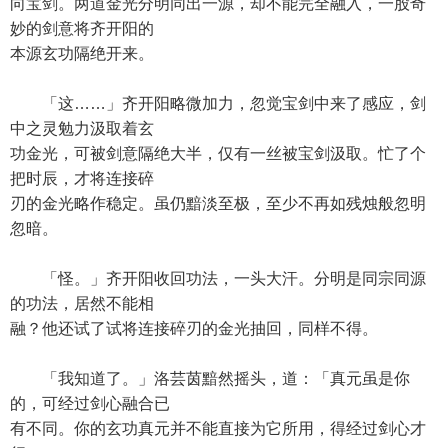
向宝剑。两道金光分明同出一源，却不能完全融入，一股奇
妙的剑意将齐开阳的
本源玄功隔绝开来。
「这……」齐开阳略微加力，忽觉宝剑中来了感应，剑
中之灵勉力汲取着玄
功金光，可被剑意隔绝大半，仅有一丝被宝剑汲取。忙了个
把时辰，才将连接碎
刃的金光略作稳定。虽仍黯淡至极，至少不再如残烛般忽明
忽暗。
「怪。」齐开阳收回功法，一头大汗。分明是同宗同源
的功法，居然不能相
融？他还试了试将连接碎刃的金光抽回，同样不得。
「我知道了。」洛芸茵黯然摇头，道：「真元虽是你
的，可经过剑心融合已
有不同。你的玄功真元并不能直接为它所用，得经过剑心才