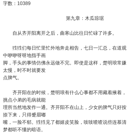
字数：10389
第九章：木瓜琼琚
自从齐开阳离开之后，曲寒山比往日忙碌了许多。
狌狌们每日忙里忙外地奔走相告，七日一汇总，在道观
中咿咿呀呀地指手画
脚，手头的事情仿佛永远做不完。即使是这样，楚明琅常嫌
太慢，时不时就要发
点脾气。
齐开阳在的时候，楚明琅有什么心事都不用藏着掖着，
挑点小弟的毛病就能
理所当然地发作一通。齐开阳不在山上，少女的脾气只好按
捺下来，只得蹙眉嘟
嘴，一脸不郁。狌狌见了都嬉皮笑脸，吱吱喳喳说些连慕清
梦都听不懂的暗语。