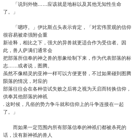
「说到外物……应该就是地标以及其他无知性生命
了。」
「嗯哼。」伊比斯点头表示肯定，「对宏伟景观的信仰
很容易被牵强附会重
新诠释，相比之下，强大的异兽就更适合作为受信者。因
此，兽人萨满们通常会
把部落所信奉的神之兽的形象绘制下来，作为代表部落的标
志……或者说，图腾。
虽然不像精灵的亚神一样可以方便更替，不过如果碰到图腾
陨落的情况，对应的
部落往往会在各种尝试失败之后将之视为天启而转换信仰，
供奉其他部落的神祇
. 这时候，凡俗的势力争斗就和信仰上的斗争连接在一起
了。」
而如果一定范围内所有部落信奉的神祇们都被杀死的
话，没有新神祇的兽人