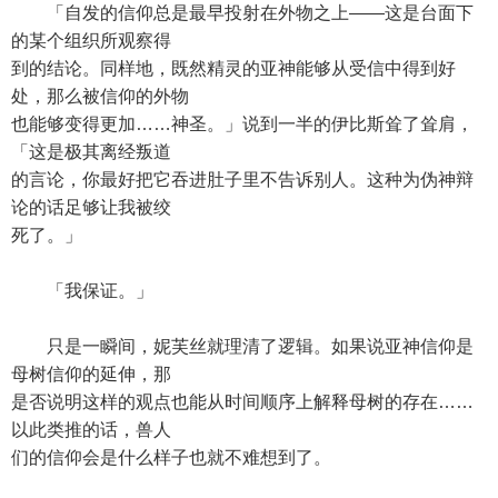
「自发的信仰总是最早投射在外物之上——这是台面下
的某个组织所观察得
到的结论。同样地，既然精灵的亚神能够从受信中得到好
处，那么被信仰的外物
也能够变得更加……神圣。」说到一半的伊比斯耸了耸肩，
「这是极其离经叛道
的言论，你最好把它吞进肚子里不告诉别人。这种为伪神辩
论的话足够让我被绞
死了。」
「我保证。」
只是一瞬间，妮芙丝就理清了逻辑。如果说亚神信仰是
母树信仰的延伸，那
是否说明这样的观点也能从时间顺序上解释母树的存在……
以此类推的话，兽人
们的信仰会是什么样子也就不难想到了。