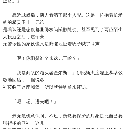
正常。」
靠近城堡后，两人看清了那个人影。这是一位抱着长矛
的的精灵卫士，无论
是着装还是态度都显得极为懒散随便。甚至见到了两位陌生
人接近之后，这个毫
无警惕性的家伙也只是慵懒地扯着嗓子喊了两声。
「喂！你们是谁？来这儿干啥？」
「我是商队的领头者查尔斯。」伊比斯态度端正恭恭敬
敬地回话，「据说冬
神莅临了这座城堡，所以就特地前来拜访。」
「嗯…嗯。进去吧！」
毫无危机意识啊。不过，既然要保护的对象是比自己要
强得多的亚神，这儿