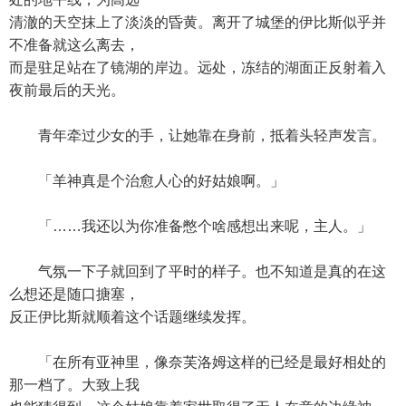
清澈的天空抹上了淡淡的昏黄。离开了城堡的伊比斯似乎并
不准备就这么离去，
而是驻足站在了镜湖的岸边。远处，冻结的湖面正反射着入
夜前最后的天光。
青年牵过少女的手，让她靠在身前，抵着头轻声发言。
「羊神真是个治愈人心的好姑娘啊。」
「……我还以为你准备憋个啥感想出来呢，主人。」
气氛一下子就回到了平时的样子。也不知道是真的在这
么想还是随口搪塞，
反正伊比斯就顺着这个话题继续发挥。
「在所有亚神里，像奈芙洛姆这样的已经是最好相处的
那一档了。大致上我