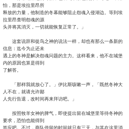
怕，那是埃拉里昂所
释放的力量，他制造的冬幕能够阻止怨魂入侵湖边。等到埃
拉里昂查明怨魂的源
头并将其消灭，一切就能恢复正常了。」
这套说辞和徙鸟之神的说法一样，却也有那么一条新的
信息：迄今为止还未
遇上的冬神是解决怨魂问题的主力。这样看来，他不在城堡
内的原因也算是得到
了解答。
「那样我就放心了。」伊比斯咳嗽一声，「既然冬神大
人不在，就请允许鄙
人先行告退，改时间再来拜访吧。」
按照牧羊女神的脾气，即使提出留在城堡里等待冬神的
要求，恐怕也能得到
答应吧。不过，商队停留的时间就只有三天，与其在这里消