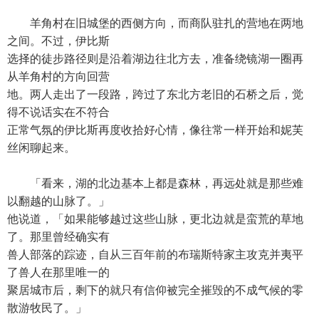
羊角村在旧城堡的西侧方向，而商队驻扎的营地在两地
之间。不过，伊比斯
选择的徒步路径则是沿着湖边往北方去，准备绕镜湖一圈再
从羊角村的方向回营
地。两人走出了一段路，跨过了东北方老旧的石桥之后，觉
得不说话实在不符合
正常气氛的伊比斯再度收拾好心情，像往常一样开始和妮芙
丝闲聊起来。
「看来，湖的北边基本上都是森林，再远处就是那些难
以翻越的山脉了。」
他说道，「如果能够越过这些山脉，更北边就是蛮荒的草地
了。那里曾经确实有
兽人部落的踪迹，自从三百年前的布瑞斯特家主攻克并夷平
了兽人在那里唯一的
聚居城市后，剩下的就只有信仰被完全摧毁的不成气候的零
散游牧民了。」