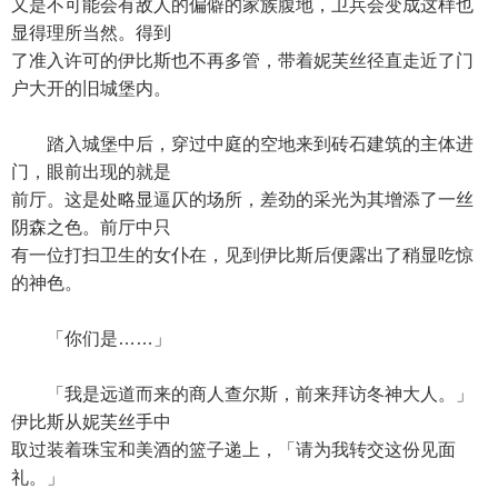
又是不可能会有敌人的偏僻的家族腹地，卫兵会变成这样也
显得理所当然。得到
了准入许可的伊比斯也不再多管，带着妮芙丝径直走近了门
户大开的旧城堡内。
踏入城堡中后，穿过中庭的空地来到砖石建筑的主体进
门，眼前出现的就是
前厅。这是处略显逼仄的场所，差劲的采光为其增添了一丝
阴森之色。前厅中只
有一位打扫卫生的女仆在，见到伊比斯后便露出了稍显吃惊
的神色。
「你们是……」
「我是远道而来的商人查尔斯，前来拜访冬神大人。」
伊比斯从妮芙丝手中
取过装着珠宝和美酒的篮子递上，「请为我转交这份见面
礼。」