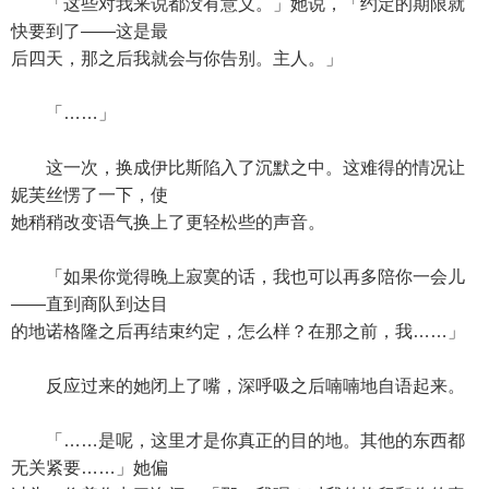
「这些对我来说都没有意义。」她说，「约定的期限就
快要到了——这是最
后四天，那之后我就会与你告别。主人。」
「……」
这一次，换成伊比斯陷入了沉默之中。这难得的情况让
妮芙丝愣了一下，使
她稍稍改变语气换上了更轻松些的声音。
「如果你觉得晚上寂寞的话，我也可以再多陪你一会儿
——直到商队到达目
的地诺格隆之后再结束约定，怎么样？在那之前，我……」
反应过来的她闭上了嘴，深呼吸之后喃喃地自语起来。
「……是呢，这里才是你真正的目的地。其他的东西都
无关紧要……」她偏