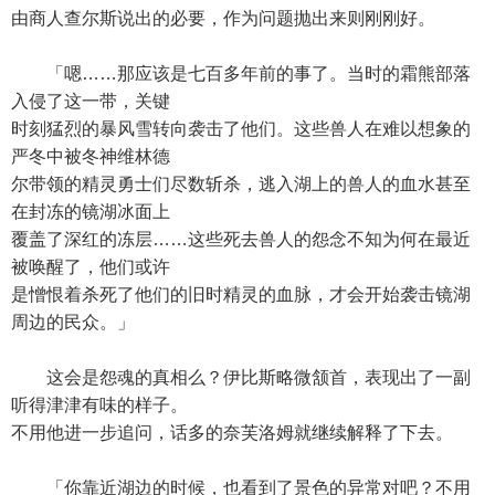
由商人查尔斯说出的必要，作为问题抛出来则刚刚好。
「嗯……那应该是七百多年前的事了。当时的霜熊部落
入侵了这一带，关键
时刻猛烈的暴风雪转向袭击了他们。这些兽人在难以想象的
严冬中被冬神维林德
尔带领的精灵勇士们尽数斩杀，逃入湖上的兽人的血水甚至
在封冻的镜湖冰面上
覆盖了深红的冻层……这些死去兽人的怨念不知为何在最近
被唤醒了，他们或许
是憎恨着杀死了他们的旧时精灵的血脉，才会开始袭击镜湖
周边的民众。」
这会是怨魂的真相么？伊比斯略微颔首，表现出了一副
听得津津有味的样子。
不用他进一步追问，话多的奈芙洛姆就继续解释了下去。
「你靠近湖边的时候，也看到了景色的异常对吧？不用