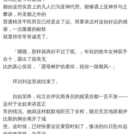
都由这些实质上的凡人们为亚神代劳。能够遇上亚神并与之
攀谈，对圣都之外的
普通精灵平民而言已经是走了运。而要表达对这份好运的感
谢，一次隆重的献祭
就显得非常有诚意了。
「嗯嗯，那样就再好不过了呢。」年轻的牧羊女神双手
合十，露出了甜美无
比的真心笑容，「愿母树护佑着你，祝你一路顺风~ 」
拜访到这里就结束了。
自始至终，站立在伊比斯身后的妮芙丝都一言不发——
这对于女奴来讲是正
常的情况。她就这样默默地听完了全程，随后无言地跟着伊
比斯的脚步离开了城
堡。这时候，已经快要迫近黄昏时刻了，惨淡的白日坠向远
处的地平线，为高远