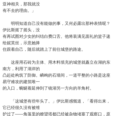
亚神相关，那我就没
有不去的理由。」
明明知道自己没有能做的事，又何必露出那种表情呢？
伊比斯摇了摇头，没
有再试图对少女的纠结白费口舌。他将装满见面礼的篮子递
给妮芙丝，示意她捧
住跟着自己，随后就踏上了前往城堡的路途。
这座用石砖为主体、用木料填充的城堡就矗立在湖的东
南方，利用了湖岸的
凸起处构筑了防御。嶙峋的石墙间，一道平整的小路是这座
易守难攻的建筑唯一
的入口，蜿蜒着延伸到了镜湖另一方向的羊角村。
「这城堡有些年头了。」伊比斯感慨道，「看得出来，
它已经很久没有被维
护过了——角落里的瞭望塔都已经被杂物堵塞了观察口，原