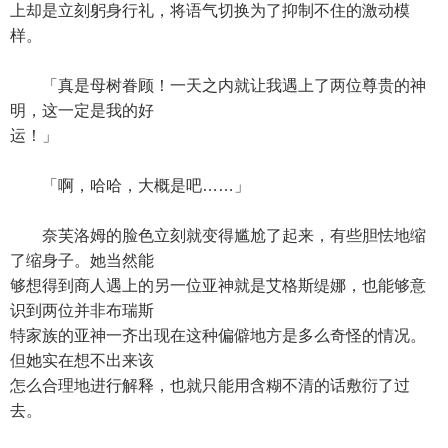
上却是立刻躬身行礼，将语气切换为了抑制不住的激动模
样。
「真是母树眷顾！一天之内就让我遇上了两位尊贵的神
明，这一定是我的好
运！」
「啊，哈哈，大概是吧……」
奈芙洛姆的脸色立刻就变得尴尬了起来，有些胆怯地缩
了缩身子。她当然能
够想得到商人遇上的另一位亚神就是艾格斯缇娜，也能够意
识到两位并非布瑞斯
特家族的亚神一齐出现在这种偏僻地方是多么奇怪的情况。
但她实在想不出来该
怎么合理地进行解释，也就只能用含糊不清的话敷衍了过
去。