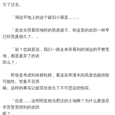
引了过去。
「湖边平地上的这个破旧小屋是……」
「是农夫照看田地时的简易屋子。和这里的农田一样早
已经荒废很久了。」
「诶？也就是说，我们一路走来所看到的湖边的平整荒
地，都是废弃了的农
田么？」
即使是考虑到休耕轮耕，看这杂草灌木的高度也能排除
可能性。答案不言而
喻。这样的事实让妮芙丝发出了不可思议的惊叹。
「但是……这明明是相当肥沃的土地啊？为什么要放弃
辛苦垦荒得到的农田
呢？」