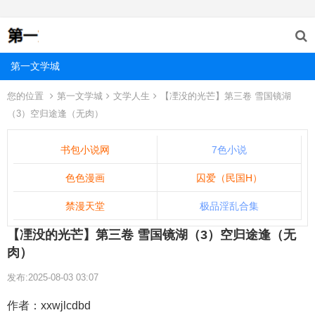
第一文学城
您的位置
第一文学城
文学人生
【凐没的光芒】第三卷 雪国镜湖
（3）空归途逢（无肉）
书包小说网
7色小说
色色漫画
囚爱（民国H）
禁漫天堂
极品淫乱合集
【凐没的光芒】第三卷 雪国镜湖（3）空归途逢（无
肉）
发布:2025-08-03 03:07
作者：xxwjlcdbd