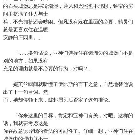
的石头城堡总是寒冷潮湿，通风和光照也不理想，狭窄的房
间里挤满了仆人与士
兵，不光拥挤还会吵闹。但凡没有躲在里面的必要，精灵们
总是更喜欢住在温暖
安静的庄园里。」
「……换句话说，亚神们选择住在镜湖边的城堡而不是
别的地方，如果没有
充足的理由就是不必要的行为，对吗？」
妮芙丝瞬间就听懂了伊比斯的言下之意，自然地替他说
出了下一句台词。然
而，她却停顿下来，皱起眉头后否定了这句推论。
「你来这里的目标，肯定和亚神们有关，对吧。这样的
话，我就要考虑这是
你在故意诱导我的看法的可能性了。仔细一想，亚神们住在
城堡中的理由并不一