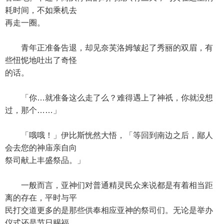
耗时间，不如乘机去
再走一圈。
青年正准备告退，却见奈芙洛姆皱起了秀丽的双眉，有
些忸怩地吐出了奇怪
的话。
「你…就准备这么走了么？难得遇上了神祇，你就没想
过，那个……」
「哦哦！」伊比斯恍然大悟，「等回到南边之后，鄙人
会去您的神庙亲自向
祭司献上丰盛祭品。」
一般而言，亚神们对普通精灵民众来说都是有着相当距
离的存在，平时与平
民打交道更多的是那些供奉相应亚神的祭司们。无论是举办
仪式还是节日赐福，