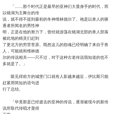
「……那个时代正是最早的亚神们大显身手的时代，而
以镜湖为主舞台的传
说，就不得不提到最初的冬神维林德尔了。祂是以兽人的驱
逐者所闻名的男性神
明，正是在他的努力下，曾经就游荡在镜湖北部的兽人部落
被此地的精灵们赶到
了更北方的穷苦苔原。既然这儿的怨魂已经明确了来自于兽
人，可能就和维林德
尔的传说相关——只不过，对于这种古老传说我知道的也不
多就是了。」
眼见得前方的城堡门口就有人影越来越近，伊比斯只能
赶紧用简短的语句进
行了总结。
「毕竟那是已经逝去的亚神的传说，逐渐被现今的新传
说所取代传唱才显得