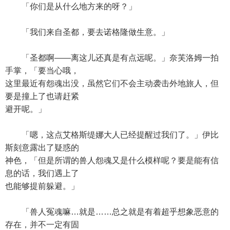
「你们是从什么地方来的呀？」
「我们来自圣都，要去诺格隆做生意。」
「圣都啊——离这儿还真是有点远呢。」奈芙洛姆一拍
手掌，「要当心哦，
这里最近有怨魂出没，虽然它们不会主动袭击外地旅人，但
要是撞上了也请赶紧
避开呢。」
「嗯，这点艾格斯缇娜大人已经提醒过我们了。」伊比
斯刻意露出了疑惑的
神色，「但是所谓的兽人怨魂又是什么模样呢？要是能有信
息的话，我们遇上了
也能够提前躲避。」
「兽人冤魂嘛…就是……总之就是有着超乎想象恶意的
存在，并不一定有固