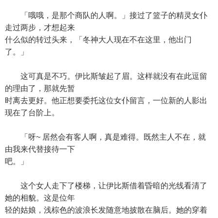
「哦哦，是那个商队的人啊。」接过了篮子的精灵女仆
走过两步，才想起来
什么似的转过头来，「冬神大人现在不在这里，他出门
了。」
这可真是不巧。伊比斯皱起了眉。这样就没有在此逗留
的理由了，那就先暂
时离去更好。他正想要委托这位女仆留言，一位新的人影出
现在了台阶上。
「呀~ 居然会有客人啊，真是难得。既然主人不在，就
由我来代替接待一下
吧。」
这个女人走下了楼梯，让伊比斯借着昏暗的光线看清了
她的相貌。这是位年
轻的姑娘，浅棕色的波浪长发随意地披散在脑后。她的穿着