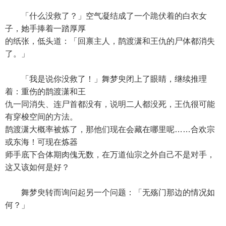
「什么没救了？」空气凝结成了一个跪伏着的白衣女
子，她手捧着一踏厚厚
的纸张，低头道：「回禀主人，鹊渡潇和王仇的尸体都消失
了。」
「我是说你没救了！」舞梦臾闭上了眼睛，继续推理
着：重伤的鹊渡潇和王
仇一同消失、连尸首都没有，说明二人都没死，王仇很可能
有穿梭空间的方法。
鹊渡潇大概率被炼了，那他们现在会藏在哪里呢……合欢宗
或东海！可现在炼器
师手底下合体期肉傀无数，在万道仙宗之外自己不是对手，
这又该如何是好？
舞梦臾转而询问起另一个问题：「无殇门那边的情况如
何？」