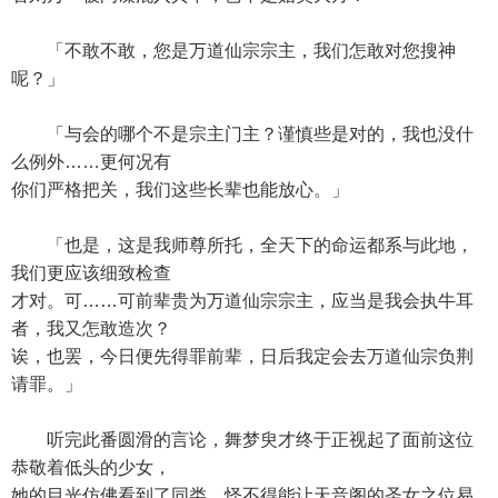
「不敢不敢，您是万道仙宗宗主，我们怎敢对您搜神
呢？」
「与会的哪个不是宗主门主？谨慎些是对的，我也没什
么例外……更何况有
你们严格把关，我们这些长辈也能放心。」
「也是，这是我师尊所托，全天下的命运都系与此地，
我们更应该细致检查
才对。可……可前辈贵为万道仙宗宗主，应当是我会执牛耳
者，我又怎敢造次？
诶，也罢，今日便先得罪前辈，日后我定会去万道仙宗负荆
请罪。」
听完此番圆滑的言论，舞梦臾才终于正视起了面前这位
恭敬着低头的少女，
她的目光仿佛看到了同类。怪不得能让天音阁的圣女之位易