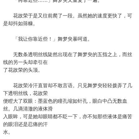
「再靠近些……」舞梦臾又重复了一遍。
花故荣于是又往前爬了一段。虽然她的速度更快了，可
是却抖如筛糠。
「我让你靠近些！」舞梦臾暴呵道。
无数条透明丝线陡然出现在了舞梦臾的五指之上，而丝
线的另一头却牵引在
了花故荣的头顶。
花故荣冷汗直冒却不敢言语。只见舞梦臾轻轻拨弄了几
下透明丝线，花故荣
便瞪大了双眼：墨蓝色的瞳孔缩如针孔，眼白中凸无数血
丝。几滴清澈的液体滑
入眼眸，可是她却眼睛都不眨一下，亦不知那些液体是痛苦
的眼泪还是忍痛的汗
水。