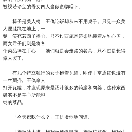
被视若珍宝的母女四人当做食物咽下。
椅子是美人椅，王仇吃饭却从来不用桌子。只见一众美
人屈膝跪在地上，一
颦一笑宛若西子捧心。只不过西施是娇柔地捧着左乳心房，
而女君子们则是将各
个菜品捧在手心——她们就是会走路的餐具，只不过是长得
像人罢了。
有几个特立独行的女子抱着瓦罐，即使手掌通红也没有
一丝颤抖。王仇命人
打开瓦罐，才发现原来是汤汁很多的药膳和肉羹，这种东西
确实不是掌心所能容
纳的菜品。
「今天都吃什么？」王仇虚弱地问道。
「枸杞汁大排、枸杞杜仲爆腰花、枸杞核桃粥、枸杞生