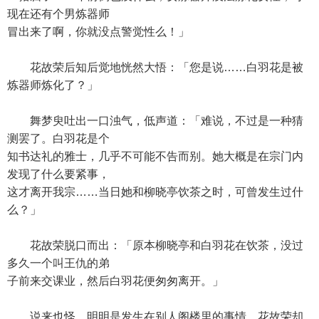
现在还有个男炼器师
冒出来了啊，你就没点警觉性么！」
花故荣后知后觉地恍然大悟：「您是说……白羽花是被
炼器师炼化了？」
舞梦臾吐出一口浊气，低声道：「难说，不过是一种猜
测罢了。白羽花是个
知书达礼的雅士，几乎不可能不告而别。她大概是在宗门内
发现了什么要紧事，
这才离开我宗……当日她和柳晓亭饮茶之时，可曾发生过什
么？」
花故荣脱口而出：「原本柳晓亭和白羽花在饮茶，没过
多久一个叫王仇的弟
子前来交课业，然后白羽花便匆匆离开。」
说来也怪，明明是发生在别人阁楼里的事情，花故荣却