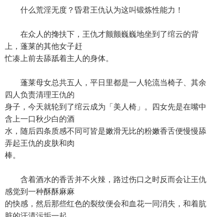
什么荒淫无度？昏君王仇认为这叫锻炼性能力！
在众人的搀扶下，王仇才颤颤巍巍地坐到了绾云的背
上，蓬莱的其他女子赶
忙凑上前去舔舐着主人的身体。
蓬莱母女总共五人，平日里都是一人轮流当椅子、其余
四人负责清理王仇的
身子，今天就轮到了绾云成为「美人椅」。四女先是在嘴中
含上一口秋少白的酒
水，随后四条质感不同可皆是嫩滑无比的粉嫩香舌便慢慢舔
弄起王仇的皮肤和肉
棒。
含着酒水的香舌并不火辣，路过伤口之时反而会让王仇
感觉到一种酥酥麻麻
的快感，然后那些红色的裂纹便会和血花一同消失，和着肮
脏的汗渍污垢一起、