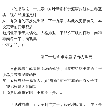
（吃书修改：十九章中对叶新影和鹊渡潇的姐妹之称互
换，现在鹊渡潇是妹
妹。有兴趣的不妨先重温一下十九章，与此次更新有关。本
次更新的要素很多，
包括但不限于人偶化、人格排泄、不那么百破的百破。肉和
非肉各一半，肉戏集
中在后半。）
第二十七章 求索篇·各作万里云
虽然戴着半幅遮掩面容的薄纱，可舞梦臾露出来的半张
脸总是带着温暖的微
笑，显得有些平易近人。她询问门前驻守着的白衣女子道：
「我记得是天音阁暂
且负责此番事宜吧，不知阁下是……」
「见过前辈！」女子赶忙拱手，恭敬地应道：「在下是