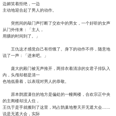
边媚笑着拒绝，一边
主动地迎合起了男人的动作。
突然间的敲门声打断了交欢中的男女，一个好听的女声
从门外传来：「主人，
用膳的时间到了。」
王仇这才感觉自己有些饿了。身下的动作不停，随意地
说了一声：「进来吧。」
庞大的殿门被无声推开，两排衣着清凉的女君子排队入
内，头颅却都是清一
色地低垂着，以表现对男人的恭敬。
原本鹊渡潇住的地方是偏处的一幢阁楼，合欢宗正中央
的主阁楼却没人住，
王仇于是乎就搬到了这里，鸠占鹊巢地整天开无遮大会……
说是无遮大会，实际