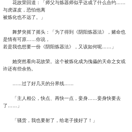
花故荣回道：「师父与炼器师似乎达成了什么合约……
与虎谋皮，恐怕他离
被炼化也不远了。」
舞梦臾摇了摇头：「为了得到《阴阳炼器法》，赌命也
是情有可原……你说，
若是我也想要一份《阴阳炼器法》，又该如何呢……」
她突然看向花故荣。这个被炼化成为傀儡的天命之女或
许还有些余热。
……过了好几天的分界线……
「主人相公，快点、再快一点，妾身……妾身快要去
了……」
「骚货，我也要射了，给老子接好了！」