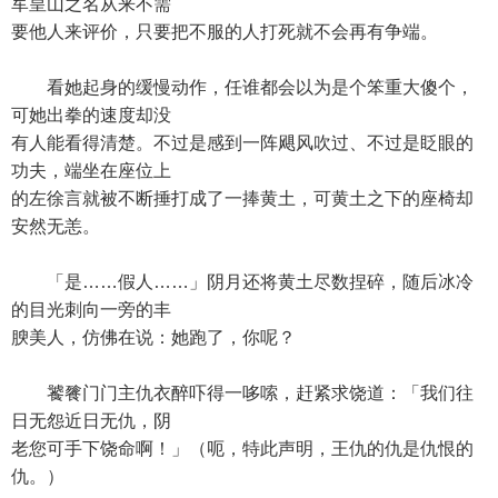
军皇山之名从来不需
要他人来评价，只要把不服的人打死就不会再有争端。
看她起身的缓慢动作，任谁都会以为是个笨重大傻个，
可她出拳的速度却没
有人能看得清楚。不过是感到一阵飓风吹过、不过是眨眼的
功夫，端坐在座位上
的左徐言就被不断捶打成了一捧黄土，可黄土之下的座椅却
安然无恙。
「是……假人……」阴月还将黄土尽数捏碎，随后冰冷
的目光刺向一旁的丰
腴美人，仿佛在说：她跑了，你呢？
饕餮门门主仇衣醉吓得一哆嗦，赶紧求饶道：「我们往
日无怨近日无仇，阴
老您可手下饶命啊！」（呃，特此声明，王仇的仇是仇恨的
仇。）