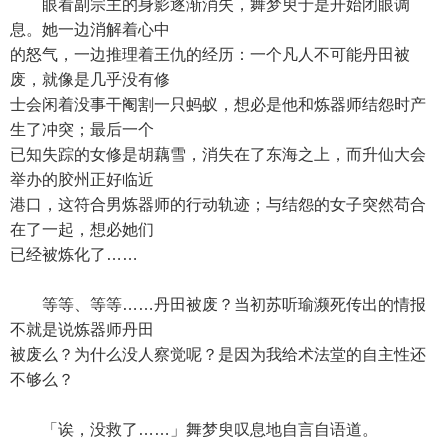
眼看副宗主的身影逐渐消失，舞梦臾于是开始闭眼调
息。她一边消解着心中
的怒气，一边推理着王仇的经历：一个凡人不可能丹田被
废，就像是几乎没有修
士会闲着没事干阉割一只蚂蚁，想必是他和炼器师结怨时产
生了冲突；最后一个
已知失踪的女修是胡藕雪，消失在了东海之上，而升仙大会
举办的胶州正好临近
港口，这符合男炼器师的行动轨迹；与结怨的女子突然苟合
在了一起，想必她们
已经被炼化了……
等等、等等……丹田被废？当初苏听瑜濒死传出的情报
不就是说炼器师丹田
被废么？为什么没人察觉呢？是因为我给术法堂的自主性还
不够么？
「诶，没救了……」舞梦臾叹息地自言自语道。