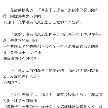
花故荣摇头道：「禀主子，现在青洛剑宗已是自顾不
暇，内忧外患之下封闭
了山门，几乎没有信息流出……奴婢也不知道。」
「蠢货，没有信息流出你不会自己去问么！你现在是正
道，去交善的宗门问
一个共同长老的去向都不会么？一个长老失踪这么大的事
情，要是我不问，你还
得瞒我到什么时候？」
「可是……白羽花是年前离开的，我还以为是回家看
亲，应该也没什么大不
了的吧？」
「啊！没救了……我呸！」舞梦臾轻揭面纱，往花故荣
的脸上吐了一口唾沫：
「猪脑子！一年前倒也没什么，女炼器师没法炼化女性，可