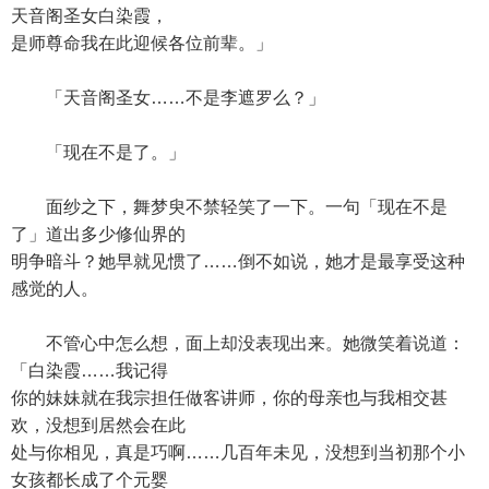
天音阁圣女白染霞，
是师尊命我在此迎候各位前辈。」
「天音阁圣女……不是李遮罗么？」
「现在不是了。」
面纱之下，舞梦臾不禁轻笑了一下。一句「现在不是
了」道出多少修仙界的
明争暗斗？她早就见惯了……倒不如说，她才是最享受这种
感觉的人。
不管心中怎么想，面上却没表现出来。她微笑着说道：
「白染霞……我记得
你的妹妹就在我宗担任做客讲师，你的母亲也与我相交甚
欢，没想到居然会在此
处与你相见，真是巧啊……几百年未见，没想到当初那个小
女孩都长成了个元婴