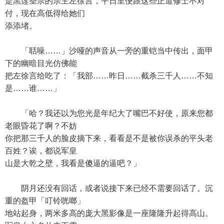
是黑莲圣宗的宗主左徐言，平日里便跟这些正道修士不对
付，现在高低得给她们
添添堵。
「聒噪……」沙哑的声音从一旁的重铠当中传出，面甲
下的幽暗目光仿佛能
把左徐言给吃了：「我部……昨日……截杀三千人……不知
是……谁……」
「哈？我还以为您光是年纪大了嘴巴不好使，原来您都
老眼昏花了啊？不妨
你把那三千人的脸皮摘下来，看看是不是被你误杀的平头老
百姓？诶，都说军皇
山是大乾之壁，我看是傻逼的逼吧？」
阴月还没有回话，或者说接下来已经不需要回话了。沉
重的盔甲「叮铃咣啷」
地站起身，两米多高的庞大黑影像是一座隆隆升起得高山。