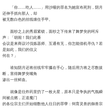
「你……吃人……」用沙哑的罪名为她宣布死刑，阴月
还伸手抓向那人，却
被无数白色的丝线缠住手甲。
面纱之上的秀眉紧锁，面纱之下传来了舞梦臾的呵斥
声：「胡闹！我们此番
会议是来商议讨伐炼器师、互通有无，你怎能借机寻仇？若
是如此，我们的信义
何在？」
谁知阴月还将丝线牢牢攥在手心，随后用力将之尽数拔
断，害得舞梦臾嘴角
渗出一丝鲜血。
就像是往炸药里扔了一枚火星，原本只是争执的气氛瞬
间被点燃，正道魔门
的各位宗主们开始细数他人往日的罪孽：饲育灵兽的御兽宗