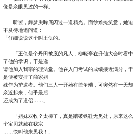
像是亲眼见过的一样。
听罢，舞梦臾眸底闪过一道精光。面纱难掩笑意，她迫
不及待地追问道：
「仔细说说这个叫王仇的。」
「王仇是个丹田被废的凡人，柳晓亭在升仙大会时看中
了他的学识，于是邀
请他加入我宗的理法堂。他在入门考试的成绩接近满分，于
是便被安排了商家姐
妹作为护道者。他们三人一开始有些争端，可突然有一天却
亲近起来，似乎最后
还成为了道侣……」
「姐妹双收？太棒了，真是踏破铁鞋无觅处，原来这么
个宝贝就藏在我宗
……快叫他来见我！」