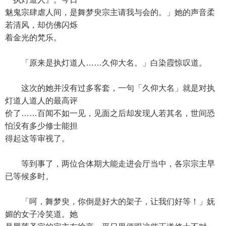
魅鬼宗肆虐人间，是舞梦臾宗主请我与会的。」她的声音柔
若清风，却仿佛闪烁
着金光的梵乐。
「原来是执灯道人……久仰大名。」白染霞惊叹道。
这次的她并没有过多客套，一句「久仰大名」就是对执
灯道人道人的最高评
价了……百闻不如一见，见面之后却发现人若其名，世间恐
怕没有多少修士能担
得起这等审视了。
等到事了，两位合体期大能走进会厅当中，各宗宗主早
已等候多时。
「呵，舞梦臾，你倒是好大的架子，让我们好等！」妩
媚的女子冷笑道。她