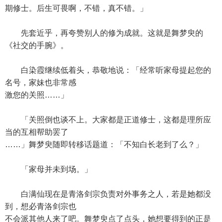
期修士。后生可畏啊，不错，真不错。」
先套近乎，再夸赞别人的修为成就。这就是舞梦臾的
《社交的手腕》。
白染霞继续低着头，恭敬地说：「经常听家母提起您的
名号，家妹也非常感
激您的关照……」
「关照倒也谈不上。大家都是正道修士，这都是理所应
当的互相帮助罢了
……」舞梦臾随即转移话题道：「不知白长老到了么？」
「家母并未到场。」
白满仙现在是青洛剑宗负责对外事务之人，若是她都没
到，想必青洛剑宗也
不会派其他人来了吧。舞梦臾点了点头，她想要得到的正是