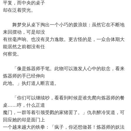
平复，而中央的桌子
却在泛着荧光。
舞梦臾从桌下掏出一个小巧的拨浪鼓：虽然它在不断地
来回摆动，可是却没
有丝毫声响、也没有灵力逸散。更古怪的是，一众合体期大
能居然之前都没有任
何察觉。
「像是炼器师手笔。此物可以激发人心中的欲念，看来
炼器师的手已经伸向
此地。」执灯道人断言道。
「你们可以继续吵，看看到时候是谁先爬向炼器师的餐
桌……哼，什么正道
魔门，一群等着引颈受戮的家猪罢了。」仇衣醉冷笑道，可
回应她的却是面门上
一个越来越大的铁拳：「疯子，你还想做甚！炼器师的妖法