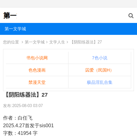
第一文学城
您的位置
第一文学城
文学人生
【阴阳练器法】27
书包小说网
7色小说
色色漫画
囚爱（民国H）
禁漫天堂
极品淫乱合集
【阴阳练器法】27
发布:2025-08-03 03:07
作者：白任飞
2025.4.27首发于sis001
字数：41954 字