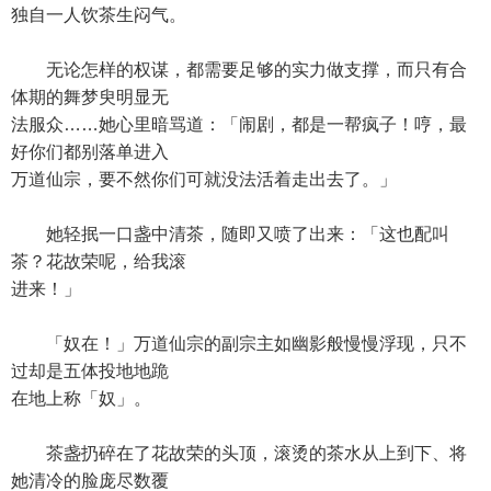
独自一人饮茶生闷气。
无论怎样的权谋，都需要足够的实力做支撑，而只有合
体期的舞梦臾明显无
法服众……她心里暗骂道：「闹剧，都是一帮疯子！哼，最
好你们都别落单进入
万道仙宗，要不然你们可就没法活着走出去了。」
她轻抿一口盏中清茶，随即又喷了出来：「这也配叫
茶？花故荣呢，给我滚
进来！」
「奴在！」万道仙宗的副宗主如幽影般慢慢浮现，只不
过却是五体投地地跪
在地上称「奴」。
茶盏扔碎在了花故荣的头顶，滚烫的茶水从上到下、将
她清冷的脸庞尽数覆