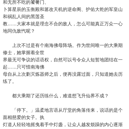
和无所不吃的饕餮门、
卜算星辰的玉衡殿和篡改天机的逆命阁、护佑大乾的军皇山
和祸乱人间的黑莲圣
教……大家本就是理念不合的敌人，怎么可能真正万众一心
地同仇敌忾呢？
上次不过是有个南海佛母阵场。作为世间唯一的大乘期
修士，她掌握着全世
界最无可争议的话语权，自然可以号令众人短暂地团结在一
起……只可惜南海佛
母自从上次剿灭炼器师之后，便再没露过面，只知道她去历
练了。
都大乘期了还历练什么，难道想飞升仙界不成？
「停下。」温柔地言语从厅堂的角落传来，说话的是个
面相慈爱的女子。执
灯道人轻轻地摇曳着手中灯盏，让众人越发烦躁的内心逐渐