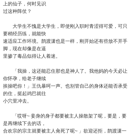
上的仙子，何时见识
过这种阵仗？
大学生不愧是大学生，即使刚入职时青涩得可爱，可只
要稍经历练，就能快
速适应工作环境。鹊渡潇也是一样，刚开始还有些放不开手
脚，现在却像是在逼
里掺了毒品似得让人着迷。
「我操，这还能忍住那也是神人了。我他妈的今天必让
你怀孕，给老子继续
挨操吧你！」王仇暴呵一声。也别管自己的身体还能否承受
的住，挺起鸡巴就往
小穴里冲去。
「哎呀~ 妾身的身子都要被主人操散架了呢，要是，要
是再继续下去的话，
合欢宗的宗主就要被主人肏死了呢~ 」欲迎还拒，鹊渡潇一