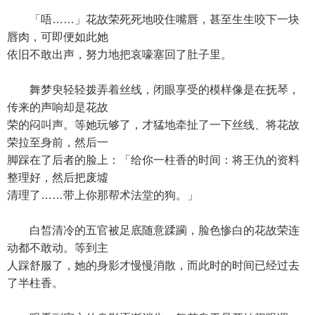
「唔……」花故荣死死地咬住嘴唇，甚至生生咬下一块
唇肉，可即便如此她
依旧不敢出声，努力地把哀嚎塞回了肚子里。
舞梦臾轻轻拨弄着丝线，闭眼享受的模样像是在抚琴，
传来的声响却是花故
荣的闷叫声。等她玩够了，才猛地牵扯了一下丝线、将花故
荣拉至身前，然后一
脚踩在了后者的脸上：「给你一柱香的时间：将王仇的资料
整理好，然后把废墟
清理了……带上你那帮术法堂的狗。」
白皙清冷的五官被足底随意蹂躏，脸色惨白的花故荣连
动都不敢动。等到主
人踩舒服了，她的身影才慢慢消散，而此时的时间已经过去
了半柱香。