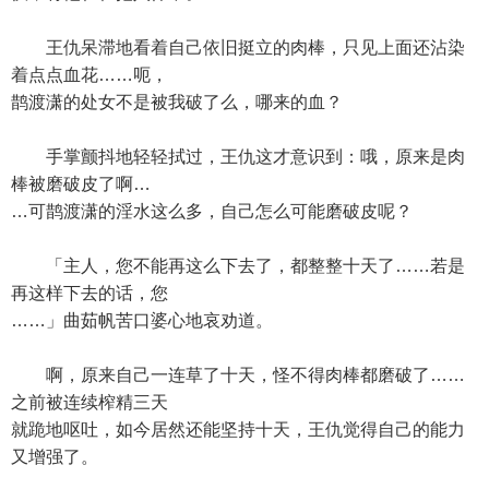
王仇呆滞地看着自己依旧挺立的肉棒，只见上面还沾染
着点点血花……呃，
鹊渡潇的处女不是被我破了么，哪来的血？
手掌颤抖地轻轻拭过，王仇这才意识到：哦，原来是肉
棒被磨破皮了啊…
…可鹊渡潇的淫水这么多，自己怎么可能磨破皮呢？
「主人，您不能再这么下去了，都整整十天了……若是
再这样下去的话，您
……」曲茹帆苦口婆心地哀劝道。
啊，原来自己一连草了十天，怪不得肉棒都磨破了……
之前被连续榨精三天
就跪地呕吐，如今居然还能坚持十天，王仇觉得自己的能力
又增强了。