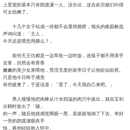
上受宠的基本只有鹊渡潇一人。没办法，这合欢宗娘们叫得
可太劲爽了。
十几个女子站成一排都不会显得拥挤，领头的曲茹帆低
声询问道：「主人，
今天还是喂您用膳么？」
前些天王仇都是一边草批一边吃饭，连筷子都不用亲手
去拿，自然会有香香
嫩嫩的美少女来喂他，荒淫无度的皇帝日子让他欲仙欲死。
只是他今日终于感觉
有些疲惫了，于是说道：「罢了，今天我自己来吧。」
男人慢慢地把肉棒从汁水四溢的肉穴中拔出，就在宝剑
出鞘时发出了「啵」
的一声，随后他就感觉两眼一黑，直挺挺地倒了下去。幸好
一旁的鹊渡潇眼疾手
快，将他轻轻抱入怀中。