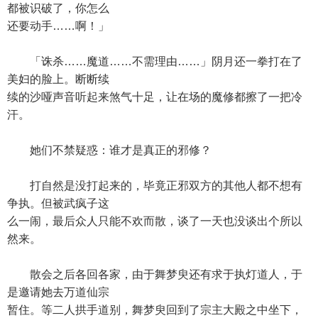
都被识破了，你怎么
还要动手……啊！」
「诛杀……魔道……不需理由……」阴月还一拳打在了
美妇的脸上。断断续
续的沙哑声音听起来煞气十足，让在场的魔修都擦了一把冷
汗。
她们不禁疑惑：谁才是真正的邪修？
打自然是没打起来的，毕竟正邪双方的其他人都不想有
争执。但被武疯子这
么一闹，最后众人只能不欢而散，谈了一天也没谈出个所以
然来。
散会之后各回各家，由于舞梦臾还有求于执灯道人，于
是邀请她去万道仙宗
暂住。等二人拱手道别，舞梦臾回到了宗主大殿之中坐下，