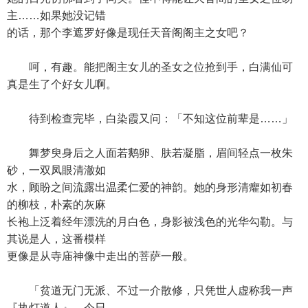
主……如果她没记错
的话，那个李遮罗好像是现任天音阁阁主之女吧？
呵，有趣。能把阁主女儿的圣女之位抢到手，白满仙可
真是生了个好女儿啊。
待到检查完毕，白染霞又问：「不知这位前辈是……」
舞梦臾身后之人面若鹅卵、肤若凝脂，眉间轻点一枚朱
砂，一双凤眼清澈如
水，顾盼之间流露出温柔仁爱的神韵。她的身形清癯如初春
的柳枝，朴素的灰麻
长袍上泛着经年漂洗的月白色，身影被浅色的光华勾勒。与
其说是人，这番模样
更像是从寺庙神像中走出的菩萨一般。
「贫道无门无派、不过一介散修，只凭世人虚称我一声
『执灯道人』。今日