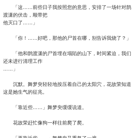
「这……前些日子我按照您的意思，安排了一场针对鹊
渡潇的伏击，顺带把
他灭口了……」
「你！……好吧，那他的尸首在哪，别告诉我烧了？」
「他和鹊渡潇的尸首埋在塌陷的山下，时间紧迫，我们
还未进行清理工作
……」
沉默。舞梦臾轻轻地按压着自己的太阳穴，花故荣知道
这是她生气的征兆。
「靠近些……」舞梦臾缓缓说道。
花故荣赶忙像狗一样往前爬了爬。