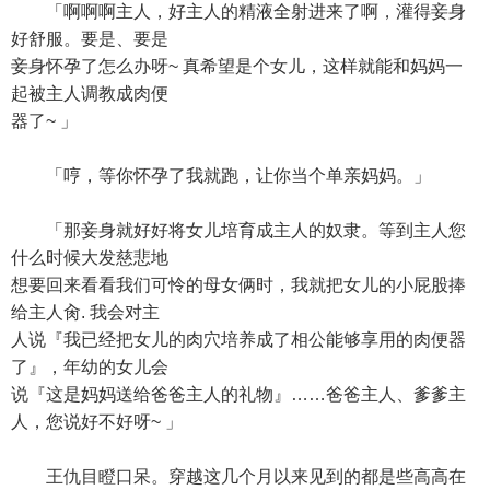
「啊啊啊主人，好主人的精液全射进来了啊，灌得妾身
好舒服。要是、要是
妾身怀孕了怎么办呀~ 真希望是个女儿，这样就能和妈妈一
起被主人调教成肉便
器了~ 」
「哼，等你怀孕了我就跑，让你当个单亲妈妈。」
「那妾身就好好将女儿培育成主人的奴隶。等到主人您
什么时候大发慈悲地
想要回来看看我们可怜的母女俩时，我就把女儿的小屁股捧
给主人肏. 我会对主
人说『我已经把女儿的肉穴培养成了相公能够享用的肉便器
了』，年幼的女儿会
说『这是妈妈送给爸爸主人的礼物』……爸爸主人、爹爹主
人，您说好不好呀~ 」
王仇目瞪口呆。穿越这几个月以来见到的都是些高高在