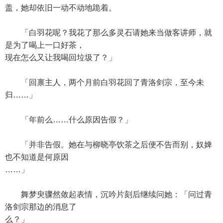
盖，她却依旧一动不动地跪着。
「白羽花呢？我花了那么多灵石请她来当做客讲师，就
是为了喝上一口好茶，
现在怎么又让我喝回垃圾了？」
「回禀主人，两个月前白羽花回了青洛剑宗，至今未
归……」
「年前么……什么原因告假？」
「并非告假。她在与柳晓亭饮茶之后便不告而别，奴婢
也不知道是何原因
……」
舞梦臾骤然敛起表情，沉吟片刻后继续问她：「问过青
洛剑宗那边的消息了
么？」