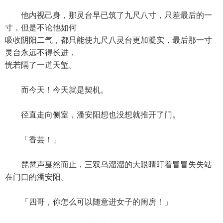
他内视己身，那灵台早已筑了九尺八寸，只差最后的一
寸，但是不论他如何
吸收阴阳二气，都只能使九尺八灵台更加凝实，最后那一寸
灵台永远不得长进，
恍若隔了一道天堑。
而今天！今天就是契机。
径直走向侧室，潘安阳想也没想就推开了门。
「香芸！」
琵琶声戛然而止，三双乌溜溜的大眼睛盯着冒冒失失站
在门口的潘安阳。
「四哥，你怎么可以随意进女子的闺房！」