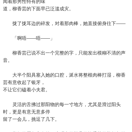
闻着那男性特有的味
道，柳香芸的下面早已泛滥成灾。
拢了拢耳边的碎发，对着那肉棒，她直接俯身往下——
「啊唔——唔——」
柳香芸已说不出一个完整的字，只能发出模糊不清的声
音。
大半个阳具塞入她的口腔，涎水将整根肉棒打湿，柳香
芸有意收起了银牙，
不让它们磕着小夫君。
灵活的舌拂过那阳物的每一寸地方，尤其是滑过阳头
时，更是有意无意多停
留了一会儿，挑逗了几下。