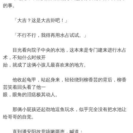
的事。
「大吉？这是大吉卦吧！」
「不行不行，我得再用水占试试。」
目光看向院子中央的水池，这本来是专门建来进行水占
术，不知什么时候开
始，就成了这俩小孩儿最喜欢来的地方。
他收起龟甲，站起身来，轻轻绕到柳香芸的背后，柳香
芸笑着回头看了他一
眼，眼角的泪痣极其动人。
那俩小屁孩还起劲地逗鱼玩水，似乎完全没有把水池让
给哥哥的自觉。
直到潘安阳故意咳嗽两声，喊道：