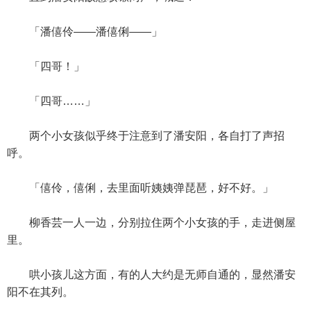
「潘僖伶——潘僖俐——」
「四哥！」
「四哥……」
两个小女孩似乎终于注意到了潘安阳，各自打了声招
呼。
「僖伶，僖俐，去里面听姨姨弹琵琶，好不好。」
柳香芸一人一边，分别拉住两个小女孩的手，走进侧屋
里。
哄小孩儿这方面，有的人大约是无师自通的，显然潘安
阳不在其列。