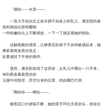
「嗯哈——夫君——」
一双大手掐住比之前丰腴不知多少的乳儿，潘安阳的食
指和拇指在那和樱桃
一样粉嫩的尖上不断揉捻，一下一下挑逗着她的情欲。
这触电般的感觉，让柳香芸的身子不由得敏感起来，她
摩挲着两条黑丝美足，
欲要减轻下半身的搔痒。
显然，潘安阳发现了这异状，从乳儿中腾出一只手来，
伸到两条裹着黑丝的
玉腿中间抠挖，而空出来的位置，则由嘴巴代替。
「啊哈哈——啊哈——」
柳香芸口中娇喘不断，她的双手环住夫君的头，拼命往