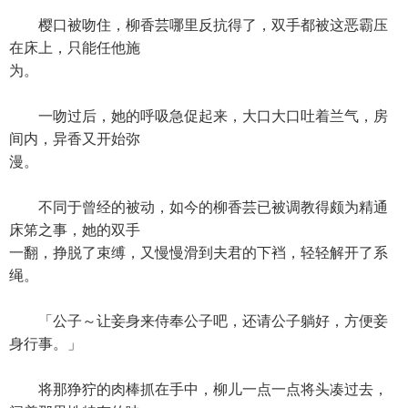
樱口被吻住，柳香芸哪里反抗得了，双手都被这恶霸压
在床上，只能任他施
为。
一吻过后，她的呼吸急促起来，大口大口吐着兰气，房
间内，异香又开始弥
漫。
不同于曾经的被动，如今的柳香芸已被调教得颇为精通
床笫之事，她的双手
一翻，挣脱了束缚，又慢慢滑到夫君的下裆，轻轻解开了系
绳。
「公子～让妾身来侍奉公子吧，还请公子躺好，方便妾
身行事。」
将那狰狞的肉棒抓在手中，柳儿一点一点将头凑过去，