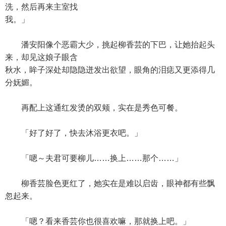
洗，然后再来主室找
我。」
潘安阳像个恶霸大少，挑起柳香芸的下巴，让她抬起头
来，却见这娘子眼含
秋水，眸子深处却隐隐迸发出欲望，眼角的泪痣又更添得几
分妩媚。
再配上这通红发烫的双颊，实在是秀色可餐。
「好了好了，快去沐浴更衣吧。」
「嗯～夫君可要柳儿……换上……那个……」
柳香芸脸色更红了，她实在是难以启齿，眼神都有些飘
忽起来。
「嗯？看来香芸你也很喜欢嘛，那就换上吧。」