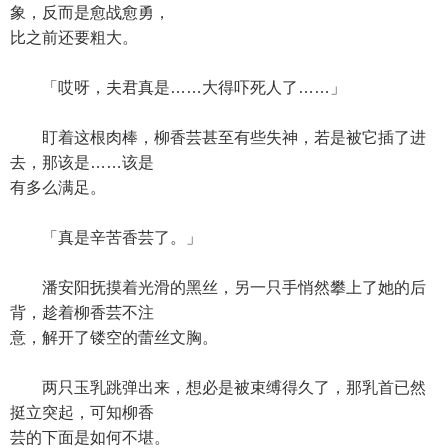
象，反而是愈战愈勇，
比之前还要粗大。
「哎呀，夫君真是……大得吓死人了……」
盯着这根肉棒，柳香芸甚至有些失神，若是被它插了进
去，那该是……该是
有多么满足。
「真是辛苦香芸了。」
潘安阳抚摸着光滑的黑丝，另一只手悄然攀上了她的后
背，趁着柳香芸不注
意，解开了镂空的蕾丝文胸。
两只玉乳跳弹出来，想必是被束缚得久了，那乳首已然
挺立突起，可知柳香
芸的下面是如何不堪。