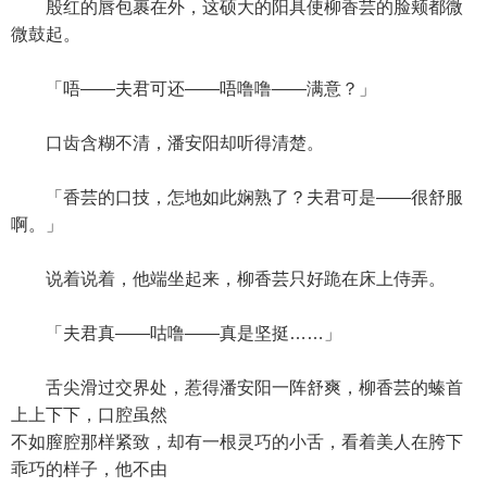
殷红的唇包裹在外，这硕大的阳具使柳香芸的脸颊都微
微鼓起。
「唔——夫君可还——唔噜噜——满意？」
口齿含糊不清，潘安阳却听得清楚。
「香芸的口技，怎地如此娴熟了？夫君可是——很舒服
啊。」
说着说着，他端坐起来，柳香芸只好跪在床上侍弄。
「夫君真——咕噜——真是坚挺……」
舌尖滑过交界处，惹得潘安阳一阵舒爽，柳香芸的螓首
上上下下，口腔虽然
不如膣腔那样紧致，却有一根灵巧的小舌，看着美人在胯下
乖巧的样子，他不由