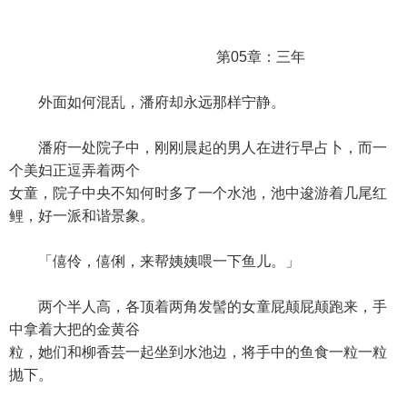
第05章：三年
外面如何混乱，潘府却永远那样宁静。
潘府一处院子中，刚刚晨起的男人在进行早占卜，而一
个美妇正逗弄着两个
女童，院子中央不知何时多了一个水池，池中逡游着几尾红
鲤，好一派和谐景象。
「僖伶，僖俐，来帮姨姨喂一下鱼儿。」
两个半人高，各顶着两角发髻的女童屁颠屁颠跑来，手
中拿着大把的金黄谷
粒，她们和柳香芸一起坐到水池边，将手中的鱼食一粒一粒
抛下。