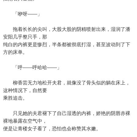
「咿呀——」
拖着长长的尖叫，大股大股的阴精喷射出来，湿润了潘
安阳几乎整只手，那
纯白的内裤更是惨烈，半条都被彻底打湿，甚至波动到了下
方的床单。
「呼——呼哈哈——」
柳香芸无力地松开夫君，就像没了骨头似的躺在床上，
这种情况下，自然要
乘胜追击。
只见她的夫君褪下了自己湿透的内裤，娇艳的阴唇赤裸
裸地暴露在空气中，
便是让青楼女子看了，恐怕也会称赞其水嫩。