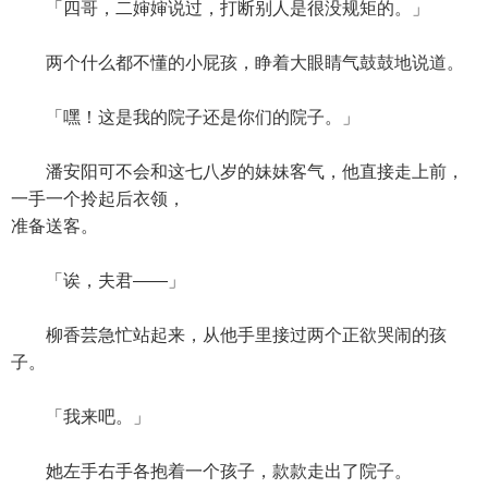
「四哥，二婶婶说过，打断别人是很没规矩的。」
两个什么都不懂的小屁孩，睁着大眼睛气鼓鼓地说道。
「嘿！这是我的院子还是你们的院子。」
潘安阳可不会和这七八岁的妹妹客气，他直接走上前，
一手一个拎起后衣领，
准备送客。
「诶，夫君——」
柳香芸急忙站起来，从他手里接过两个正欲哭闹的孩
子。
「我来吧。」
她左手右手各抱着一个孩子，款款走出了院子。