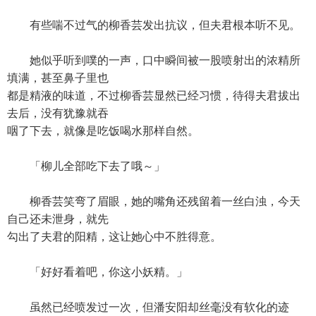
有些喘不过气的柳香芸发出抗议，但夫君根本听不见。
她似乎听到噗的一声，口中瞬间被一股喷射出的浓精所
填满，甚至鼻子里也
都是精液的味道，不过柳香芸显然已经习惯，待得夫君拔出
去后，没有犹豫就吞
咽了下去，就像是吃饭喝水那样自然。
「柳儿全部吃下去了哦～」
柳香芸笑弯了眉眼，她的嘴角还残留着一丝白浊，今天
自己还未泄身，就先
勾出了夫君的阳精，这让她心中不胜得意。
「好好看着吧，你这小妖精。」
虽然已经喷发过一次，但潘安阳却丝毫没有软化的迹