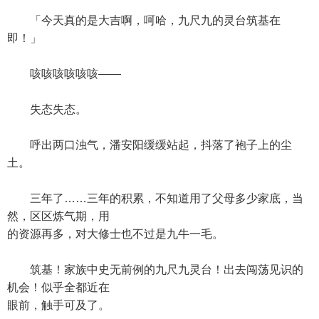
「今天真的是大吉啊，呵哈，九尺九的灵台筑基在
即！」
咳咳咳咳咳咳——
失态失态。
呼出两口浊气，潘安阳缓缓站起，抖落了袍子上的尘
土。
三年了……三年的积累，不知道用了父母多少家底，当
然，区区炼气期，用
的资源再多，对大修士也不过是九牛一毛。
筑基！家族中史无前例的九尺九灵台！出去闯荡见识的
机会！似乎全都近在
眼前，触手可及了。