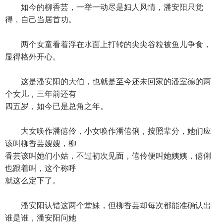
如今的柳香芸，一举一动尽是妇人风情，潘安阳只觉
得，自己当居首功。
两个女童看着浮在水面上打转的尖尖谷粒被鱼儿争食，
显得格外开心。
这是潘安阳的大伯，也就是至今还未回家的潘室德的两
个女儿，三年前还有
四五岁，如今已是总角之年。
大女唤作潘僖伶，小女唤作潘僖俐，按照辈分，她们应
该叫柳香芸嫂嫂，柳
香芸该叫她们小姑，不过初次见面，僖伶便叫她姨姨，僖俐
也跟着叫，这个称呼
就这么定下了。
潘安阳认错这两个堂妹，但柳香芸却每次都能准确认出
谁是谁，潘安阳问她