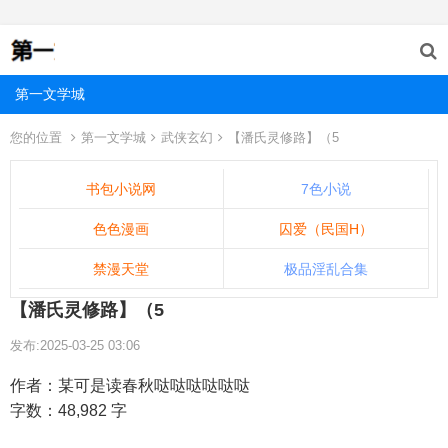
第一文学城
您的位置
第一文学城
武侠玄幻
【潘氏灵修路】（5
书包小说网
7色小说
色色漫画
囚爱（民国H）
禁漫天堂
极品淫乱合集
【潘氏灵修路】（5
发布:2025-03-25 03:06
作者：某可是读春秋哒哒哒哒哒哒
字数：48,982 字