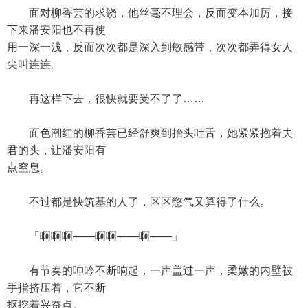
面对柳香芸的求饶，他丝毫不理会，反而变本加厉，接
下来潘安阳也不再使
用一深一浅，反而次次都是深入到敏感带，次次都弄得女人
尖叫连连。
再这样下去，很快就要受不了了……
面色潮红的柳香芸已经舒爽到抬头吐舌，她紧紧抱着夫
君的头，让潘安阳有
点窒息。
不过都是快筑基的人了，区区憋气又算得了什么。
「啊啊啊——啊啊——啊——」
有节奏的呻吟不断响起，一声盖过一声，柔嫩的内壁被
手指挤压着，它不断
抠挖着兴奋点。