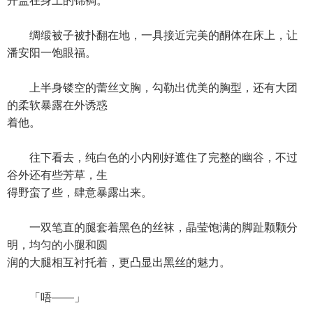
开盖在身上的锦裯。
绸缎被子被扑翻在地，一具接近完美的酮体在床上，让
潘安阳一饱眼福。
上半身镂空的蕾丝文胸，勾勒出优美的胸型，还有大团
的柔软暴露在外诱惑
着他。
往下看去，纯白色的小内刚好遮住了完整的幽谷，不过
谷外还有些芳草，生
得野蛮了些，肆意暴露出来。
一双笔直的腿套着黑色的丝袜，晶莹饱满的脚趾颗颗分
明，均匀的小腿和圆
润的大腿相互衬托着，更凸显出黑丝的魅力。
「唔——」