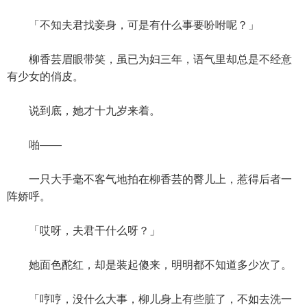
「不知夫君找妾身，可是有什么事要吩咐呢？」
柳香芸眉眼带笑，虽已为妇三年，语气里却总是不经意
有少女的俏皮。
说到底，她才十九岁来着。
啪——
一只大手毫不客气地拍在柳香芸的臀儿上，惹得后者一
阵娇呼。
「哎呀，夫君干什么呀？」
她面色酡红，却是装起傻来，明明都不知道多少次了。
「哼哼，没什么大事，柳儿身上有些脏了，不如去洗一