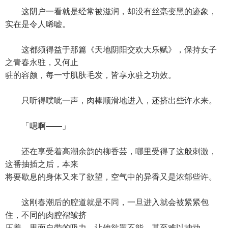
这阴户一看就是经常被滋润，却没有丝毫变黑的迹象，
实在是令人唏嘘。
这都须得益于那篇《天地阴阳交欢大乐赋》，保持女子
之青春永驻，又何止
驻的容颜，每一寸肌肤毛发，皆享永驻之功效。
只听得噗呲一声，肉棒顺滑地进入，还挤出些许水来。
「嗯啊——」
还在享受着高潮余韵的柳香芸，哪里受得了这般刺激，
这番抽插之后，本来
将要歇息的身体又来了欲望，空气中的异香又是浓郁些许。
这刚春潮后的腔道就是不同，一旦进入就会被紧紧包
住，不同的肉腔褶皱挤
压着，里面自带的吸力，让他欲罢不能，甚至难以抽动。