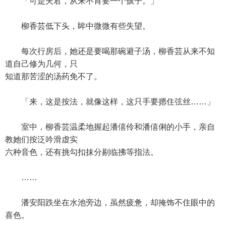
「可是夫君，从来不肯要一个孩子。」
柳香芸低下头，眸中微微有些失望。
每次行房后，她还是要喝那碗避子汤，柳香芸从来不知
道自己修为几何，只
知道那苦涩的汤药免不了。
「来，这是按法，就像这样，这只手要摁住弦丝……」
室中，柳香芸温柔地握起潘僖伶和潘僖俐的小手，亲自
教她们按泛吟滑虚实
六种音色，还有挑勾扣抹分剔临拂等指法。
……
潘安阳跌坐在水池旁边，虽然疲惫，却掩饰不住眼中的
喜色。